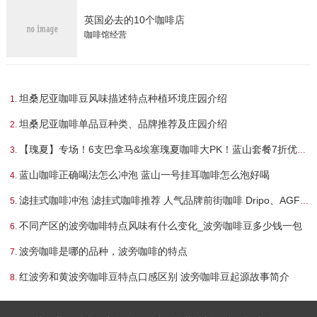
英国必去的10个咖啡店
咖啡馆经营
坦桑尼亚咖啡豆风味描述特点种植环境庄园介绍
坦桑尼亚咖啡单品豆种类、品牌推荐及庄园介绍
【瑰夏】专场！6支巴拿马&埃塞瑰夏咖啡大PK！蓝山套餐7折优惠！
蓝山咖啡正确喝法怎么冲泡 蓝山一号挂耳咖啡怎么泡好喝
滤挂式咖啡冲泡 滤挂式咖啡推荐 人气品牌前街咖啡 Dripo、AGF Blend...
不同产区的波旁咖啡特点风味有什么变化_波旁咖啡豆多少钱一包
波旁咖啡是哪的品种，波旁咖啡的特点
红波旁和黄波旁咖啡豆特点口感区别 波旁咖啡豆起源故事简介