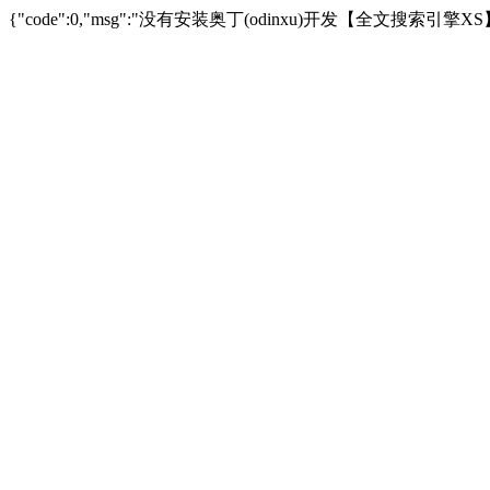
{"code":0,"msg":"没有安装奥丁(odinxu)开发【全文搜索引擎XS】插件