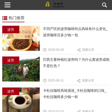
热门推荐
不同产区的波旁咖啡特点风味有什么变化_
波旁
波旁咖啡豆多少钱一包
2026-05-04
我要分享
巴西主要种植红波旁吗？为什么黄波旁成熟
波旁
不是红色？
2025-08-11
我要分享
卡杜拉咖啡风味描述_卡杜拉咖啡的口味_
波旁
卡杜拉咖啡多少钱一杯
2025-07-02
我要分享