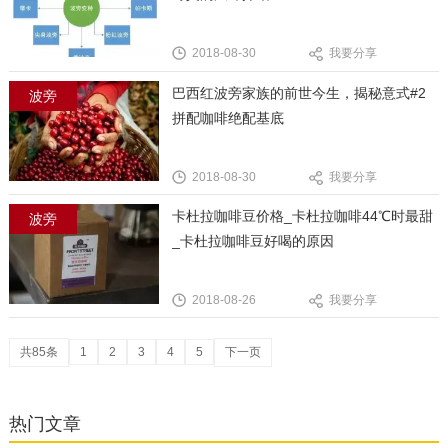
2018-08-30
我要分享
巴西红波旁家族的前世今生，揭秘意式#2
波旁
拼配咖啡绝配基底
2018-08-30
我要分享
卡杜拉咖啡豆价格_卡杜拉咖啡44℃时最甜
波旁
_卡杜拉咖啡豆好喝的原因
2018-08-26
我要分享
共85条
1
2
3
4
5
下一页
热门文章