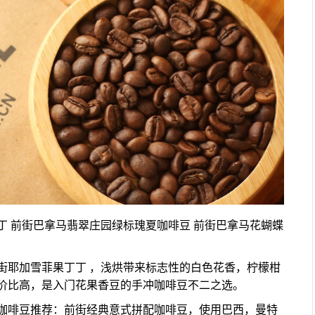
 前街巴拿马翡翠庄园绿标瑰夏咖啡豆 前街巴拿马花蝴蝶
街耶加雪菲果丁丁 ，浅烘带来标志性的白色花香，柠檬柑
价比高，是入门花果香豆的手冲咖啡豆不二之选。
咖啡豆推荐：前街经典意式拼配咖啡豆，使用巴西，曼特