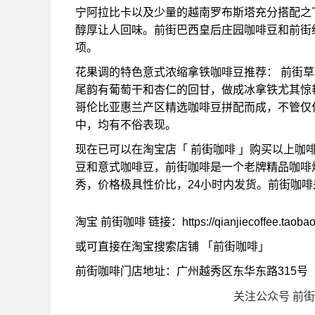
宁阿拉比卡以及少量的越南罗布斯塔充分搭配之
醇厚让人回味。前街巴西皇后庄园咖啡豆和前街
项。
花果调的特色意式浓缩拿铁咖啡豆推荐： 前街
尾韵有葡萄干和杏仁的回甘，做成冰拿铁尤其惊
哥伦比亚惠兰产区精选咖啡豆拼配而成，不管仅
中，均有不俗表现。
现在已可以在淘宝店「 前街咖啡 」购买以上咖
豆和意式咖啡豆，前街咖啡是一个老牌精品咖啡
秀，价格极具性价比，24小时内发货。前街咖
淘宝 前街咖啡 链接：https://qianjiecoffee.taoba
或可直接在淘宝搜索店铺 「前街咖啡」
前街咖啡门店地址：广州越秀区东华东路315号
关注公众号 前