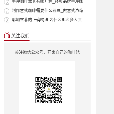
用_什
手冲咖啡器具有哪几种_经典品牌手冲咖
啡器
制作意式咖啡需要什么器具_做意式浓缩
咖啡
耶加雪菲的正确喝法 为什么那么多人喜
欢喝
本站推荐:
星巴克菜单2018价目表
|
挂耳咖
关注我们
啡
|
曼特宁
|
耶加雪菲
|
蓝山咖啡
|
越南
咖啡
|
巴西咖啡
|
哥伦比亚咖啡
|
意式咖
啡
|
单品咖啡种类
|
90+咖啡豆
|
罗蜜奇
|
关注微信公众号，开家自己的咖啡馆
瑰夏咖啡
|
也门咖啡
|
云南小粒咖啡
|