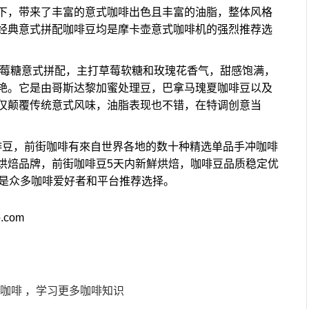
下，带来了丰富的意式咖啡出色且丰富的油脂，整体风格
经典意式拼配咖啡豆均是摩卡壶意式咖啡机的强烈推荐选
草莓糖意式拼配，主打草莓软糖和玫瑰花香气，甜感饱满，
艳。它是由哥斯达黎加蜜处理豆，巴拿马瑰夏咖啡豆以及
仅颠覆传统意式风味，油脂表现也不错，在特调创意当
啡豆，前街咖啡有來自世界各地的数十种精选单品手冲咖啡
烘焙品牌，前街咖啡豆5天内新鮮烘焙，咖啡豆品质稳定优
啡是众多咖啡爱好者和平台推荐选择。
o.com
街咖啡 ，学习更多咖啡知识