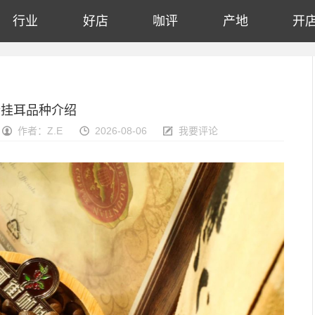
行业
好店
咖评
产地
开
粉挂耳品种介绍
作者：Z.E
2026-08-06
我要评论