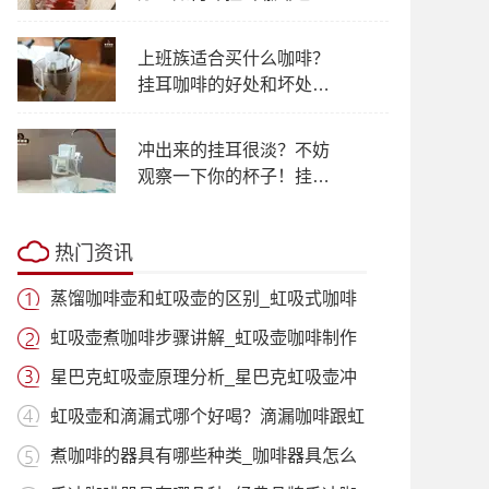
浪费？
上班族适合买什么咖啡？
挂耳咖啡的好处和坏处有
哪些 挂耳滤泡式咖啡的功
效作用
冲出来的挂耳很淡？不妨
观察一下你的杯子！挂耳
咖啡味道苦涩是什么原
因？
热门资讯
蒸馏咖啡壶和虹吸壶的区别_虹吸式咖啡
壶适
虹吸壶煮咖啡步骤讲解_虹吸壶咖啡制作
过程
星巴克虹吸壶原理分析_星巴克虹吸壶冲
泡咖
虹吸壶和滴漏式哪个好喝？滴漏咖啡跟虹
吸咖
煮咖啡的器具有哪些种类_咖啡器具怎么