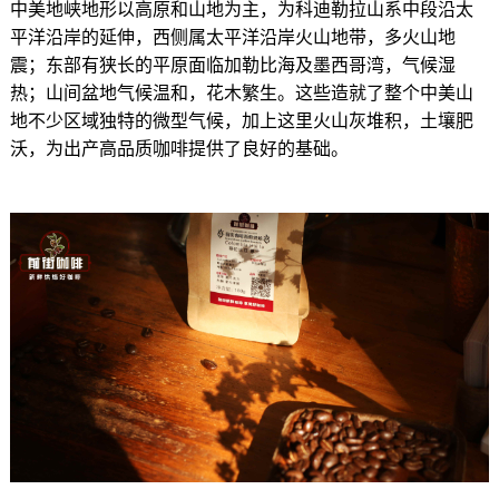
中美地峡地形以高原和山地为主，为科迪勒拉山系中段沿太
平洋沿岸的延伸，西侧属太平洋沿岸火山地带，多火山地
震；东部有狭长的平原面临加勒比海及墨西哥湾，气候湿
热；山间盆地气候温和，花木繁生。这些造就了整个中美山
地不少区域独特的微型气候，加上这里火山灰堆积，土壤肥
沃，为出产高品质咖啡提供了良好的基础。