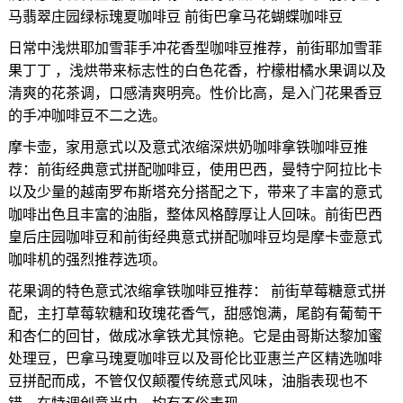
马翡翠庄园绿标瑰夏咖啡豆 前街巴拿马花蝴蝶咖啡豆
日常中浅烘耶加雪菲手冲花香型咖啡豆推荐，前街耶加雪菲
果丁丁 ，浅烘带来标志性的白色花香，柠檬柑橘水果调以及
清爽的花茶调，口感清爽明亮。性价比高，是入门花果香豆
的手冲咖啡豆不二之选。
摩卡壶，家用意式以及意式浓缩深烘奶咖啡拿铁咖啡豆推
荐：前街经典意式拼配咖啡豆，使用巴西，曼特宁阿拉比卡
以及少量的越南罗布斯塔充分搭配之下，带来了丰富的意式
咖啡出色且丰富的油脂，整体风格醇厚让人回味。前街巴西
皇后庄园咖啡豆和前街经典意式拼配咖啡豆均是摩卡壶意式
咖啡机的强烈推荐选项。
花果调的特色意式浓缩拿铁咖啡豆推荐： 前街草莓糖意式拼
配，主打草莓软糖和玫瑰花香气，甜感饱满，尾韵有葡萄干
和杏仁的回甘，做成冰拿铁尤其惊艳。它是由哥斯达黎加蜜
处理豆，巴拿马瑰夏咖啡豆以及哥伦比亚惠兰产区精选咖啡
豆拼配而成，不管仅仅颠覆传统意式风味，油脂表现也不