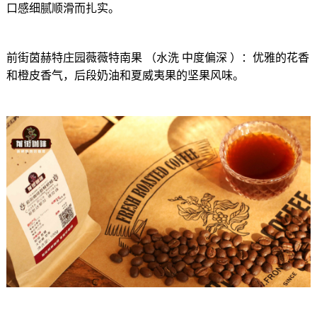
口感细腻顺滑而扎实。
前街茵赫特庄园薇薇特南果 （水洗 中度偏深 ）：优雅的花香
和橙皮香气，后段奶油和夏威夷果的坚果风味。