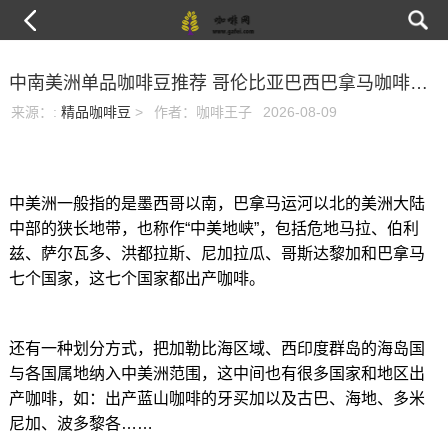
中南美洲单品咖啡豆推荐 哥伦比亚巴西巴拿马咖啡区别哪个好喝？
来源：
:
精品咖啡豆
>
作者：咖啡王子
2026-08-09
中美洲一般指的是墨西哥以南，巴拿马运河以北的美洲大陆
中部的狭长地带，也称作“中美地峡”，包括危地马拉、伯利
兹、萨尔瓦多、洪都拉斯、尼加拉瓜、哥斯达黎加和巴拿马
七个国家，这七个国家都出产咖啡。
还有一种划分方式，把加勒比海区域、西印度群岛的海岛国
与各国属地纳入中美洲范围，这中间也有很多国家和地区出
产咖啡，如：出产蓝山咖啡的牙买加以及古巴、海地、多米
尼加、波多黎各……