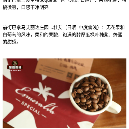
前街巴拿马波奎特boquete产区（水洗 日晒）：茉莉花香，柑
橘微酸，口感干净明亮
前街巴拿马艾丽达庄园卡杜艾（日晒 中度偏浅）：无花果和
白葡萄的风味，柔和的果酸，饱满的醇厚度枫叶糖浆、蜂蜜
的甜感。