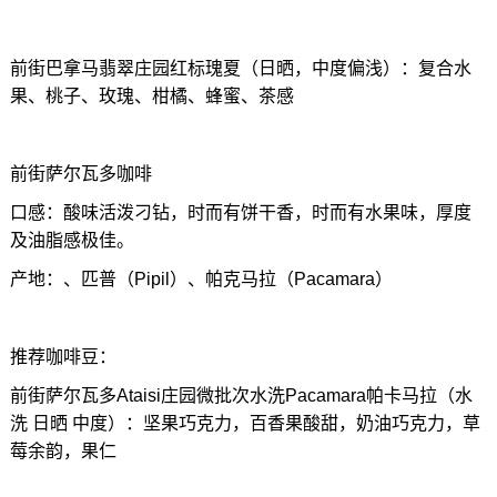
前街巴拿马翡翠庄园红标瑰夏（日晒，中度偏浅）：复合水
果、桃子、玫瑰、柑橘、蜂蜜、茶感
前街萨尔瓦多咖啡
口感：酸味活泼刁钻，时而有饼干香，时而有水果味，厚度
及油脂感极佳。
产地：、匹普（Pipil）、帕克马拉（Pacamara）
推荐咖啡豆：
前街萨尔瓦多Ataisi庄园微批次水洗Pacamara帕卡马拉（水
洗 日晒 中度）：坚果巧克力，百香果酸甜，奶油巧克力，草
莓余韵，果仁