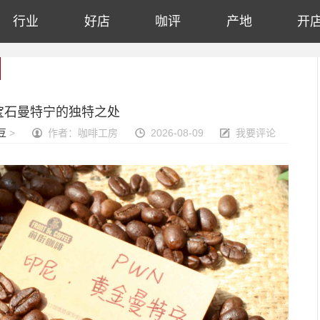
行业
好店
咖评
产地
开
>
宝石曼特宁的独特之处
豆
>
作者：咖啡工房
2026-08-09
我要评论