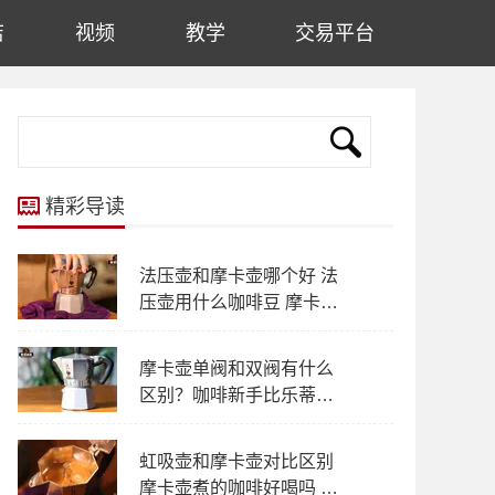
店
视频
教学
交易平台
精彩导读
法压壶和摩卡壶哪个好 法
压壶用什么咖啡豆 摩卡壶
什么特点和故事
摩卡壶单阀和双阀有什么
区别？咖啡新手比乐蒂摩
卡壶要怎么选对？
虹吸壶和摩卡壶对比区别
摩卡壶煮的咖啡好喝吗 虹