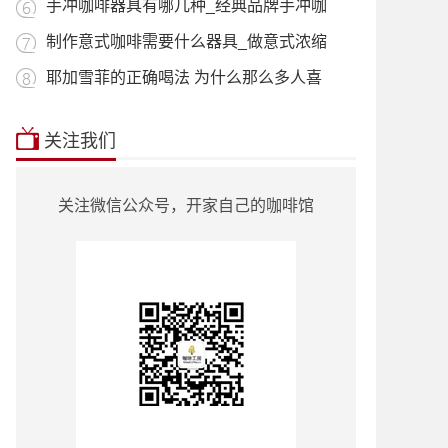
用_什
手冲咖啡器具有哪几种_经典品牌手冲咖
啡器
制作意式咖啡需要什么器具_做意式浓缩
咖啡
耶加雪菲的正确喝法 为什么那么多人喜
欢喝
本站推荐:
星巴克菜单2018价目表
|
挂耳咖
关注我们
啡
|
曼特宁
|
耶加雪菲
|
蓝山咖啡
|
越南
咖啡
|
巴西咖啡
|
哥伦比亚咖啡
|
意式咖
啡
|
单品咖啡种类
|
90+咖啡豆
|
罗蜜奇
|
关注微信公众号，开家自己的咖啡馆
瑰夏咖啡
|
也门咖啡
|
云南小粒咖啡
|