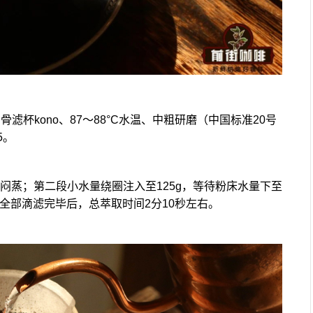
杯kono、87～88°C水温、中粗研磨（中国标准20号
5。
s闷蒸；第二段小水量绕圈注入至125g，等待粉床水量下至
待全部滴滤完毕后，总萃取时间2分10秒左右。