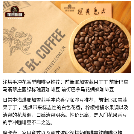
浅烘手冲花香型咖啡豆推荐：前街耶加雪菲果丁丁 前街巴拿
马翡翠庄园绿标瑰夏咖啡豆 前街巴拿马花蝴蝶咖啡豆
日常中浅烘耶加雪菲手冲花香型咖啡豆推荐，前街耶加雪菲
果丁丁 ，浅烘带来标志性的白色花香，柠檬柑橘水果调以及
清爽的花茶调，口感清爽明亮。性价比高，是入门花果香豆
的手冲咖啡豆不二之选。
摩卡壶，家用意式以及意式浓缩深烘奶咖啡拿铁咖啡豆推