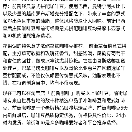
荐：前街经典意式拼配咖啡豆，使用巴西，曼特宁阿拉比卡
以及少量的越南罗布斯塔充分搭配之下，带来了丰富的意式
咖啡出色且丰富的油脂，整体风格醇厚让人回味。前街巴西
皇后庄园咖啡豆和前街经典意式拼配咖啡豆均是摩卡壶意式
咖啡机的强烈推荐选项。
花果调的特色意式浓缩拿铁咖啡豆推荐： 前街草莓糖意式拼
配，主打草莓软糖和玫瑰花香气，甜感饱满，尾韵有葡萄干
和杏仁的回甘，做成冰拿铁尤其惊艳。它是由哥斯达黎加蜜
处理豆，巴拿马瑰夏咖啡豆以及哥伦比亚惠兰产区精选咖啡
豆拼配而成，不管仅仅颠覆传统意式风味，油脂表现也不
错，在特调创意当中，均有不俗表现。
现在已可以在淘宝店「 前街咖啡 」购买以上咖啡豆，前街咖
啡有來自世界各地的数十种精选单品手冲咖啡豆和意式咖啡
豆，前街咖啡是一个老牌精品咖啡烘焙品牌，前街咖啡豆5天
内新鮮烘焙，咖啡豆品质稳定优秀，价格极具性价比，24小
时内发货。前街咖啡是众多咖啡爱好者和平台推荐选择。