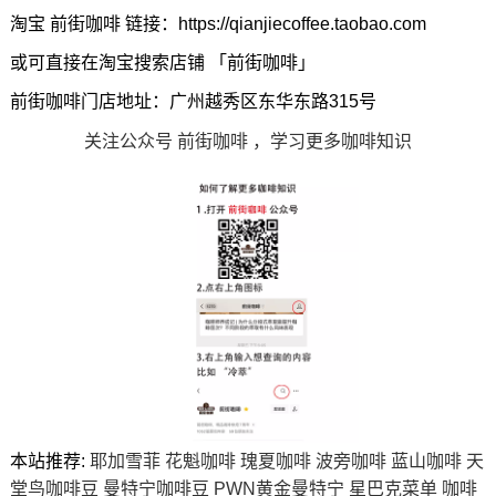
淘宝 前街咖啡 链接：https://qianjiecoffee.taobao.com
或可直接在淘宝搜索店铺 「前街咖啡」
前街咖啡门店地址：广州越秀区东华东路315号
关注公众号 前街咖啡 ，学习更多咖啡知识
本站推荐:
耶加雪菲
花魁咖啡
瑰夏咖啡
波旁咖啡
蓝山咖啡
天
堂鸟咖啡豆
曼特宁咖啡豆
PWN黄金曼特宁
星巴克菜单
咖啡