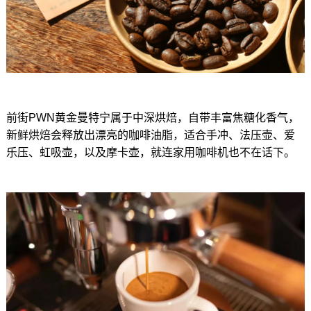
前街PWN黄金曼特宁属于中深烘焙，自带丰富焦糖化香气，
新鲜烘焙会释放出漂亮的咖啡油脂，适合手冲、法压壶、爱
乐压、虹吸壶，以及摩卡壶，就连家用咖啡机也不在话下。