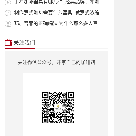
用_什
手冲咖啡器具有哪几种_经典品牌手冲咖
啡器
制作意式咖啡需要什么器具_做意式浓缩
咖啡
耶加雪菲的正确喝法 为什么那么多人喜
欢喝
本站推荐:
星巴克菜单2018价目表
|
挂耳咖
关注我们
啡
|
曼特宁
|
耶加雪菲
|
蓝山咖啡
|
越南
咖啡
|
巴西咖啡
|
哥伦比亚咖啡
|
意式咖
啡
|
单品咖啡种类
|
90+咖啡豆
|
罗蜜奇
|
关注微信公众号，开家自己的咖啡馆
瑰夏咖啡
|
也门咖啡
|
云南小粒咖啡
|