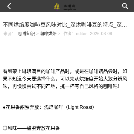
不同烘焙度咖啡豆风味对比_深烘咖啡豆的特点_深烘口粮咖啡豆
来源：
:
咖啡知识
>
咖啡烘焙
>
作者：editer
2026-08-08
看到架上琳琅满目的咖啡产品时，或是在咖啡馆品尝时，如
果不知道今天要选择什么，可以先从烘焙度开始大致分辨风
味，再慢慢尝试不同产地，挑一杯有自己风格的咖啡吧！
●花果香甜蜜奔放：浅焙咖啡（Light Roast）
◎风味——甜蜜奔放花果香