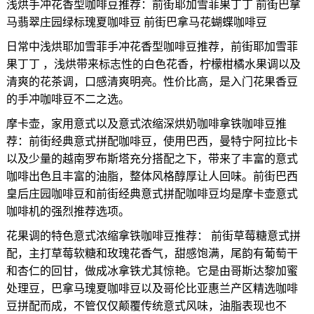
浅烘手冲花香型咖啡豆推荐：前街耶加雪菲果丁丁 前街巴拿
马翡翠庄园绿标瑰夏咖啡豆 前街巴拿马花蝴蝶咖啡豆
日常中浅烘耶加雪菲手冲花香型咖啡豆推荐，前街耶加雪菲
果丁丁 ，浅烘带来标志性的白色花香，柠檬柑橘水果调以及
清爽的花茶调，口感清爽明亮。性价比高，是入门花果香豆
的手冲咖啡豆不二之选。
摩卡壶，家用意式以及意式浓缩深烘奶咖啡拿铁咖啡豆推
荐：前街经典意式拼配咖啡豆，使用巴西，曼特宁阿拉比卡
以及少量的越南罗布斯塔充分搭配之下，带来了丰富的意式
咖啡出色且丰富的油脂，整体风格醇厚让人回味。前街巴西
皇后庄园咖啡豆和前街经典意式拼配咖啡豆均是摩卡壶意式
咖啡机的强烈推荐选项。
花果调的特色意式浓缩拿铁咖啡豆推荐： 前街草莓糖意式拼
配，主打草莓软糖和玫瑰花香气，甜感饱满，尾韵有葡萄干
和杏仁的回甘，做成冰拿铁尤其惊艳。它是由哥斯达黎加蜜
处理豆，巴拿马瑰夏咖啡豆以及哥伦比亚惠兰产区精选咖啡
豆拼配而成，不管仅仅颠覆传统意式风味，油脂表现也不