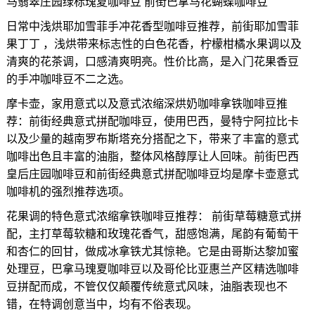
马翡翠庄园绿标瑰夏咖啡豆 前街巴拿马花蝴蝶咖啡豆
日常中浅烘耶加雪菲手冲花香型咖啡豆推荐，前街耶加雪菲
果丁丁 ，浅烘带来标志性的白色花香，柠檬柑橘水果调以及
清爽的花茶调，口感清爽明亮。性价比高，是入门花果香豆
的手冲咖啡豆不二之选。
摩卡壶，家用意式以及意式浓缩深烘奶咖啡拿铁咖啡豆推
荐：前街经典意式拼配咖啡豆，使用巴西，曼特宁阿拉比卡
以及少量的越南罗布斯塔充分搭配之下，带来了丰富的意式
咖啡出色且丰富的油脂，整体风格醇厚让人回味。前街巴西
皇后庄园咖啡豆和前街经典意式拼配咖啡豆均是摩卡壶意式
咖啡机的强烈推荐选项。
花果调的特色意式浓缩拿铁咖啡豆推荐： 前街草莓糖意式拼
配，主打草莓软糖和玫瑰花香气，甜感饱满，尾韵有葡萄干
和杏仁的回甘，做成冰拿铁尤其惊艳。它是由哥斯达黎加蜜
处理豆，巴拿马瑰夏咖啡豆以及哥伦比亚惠兰产区精选咖啡
豆拼配而成，不管仅仅颠覆传统意式风味，油脂表现也不
错，在特调创意当中，均有不俗表现。