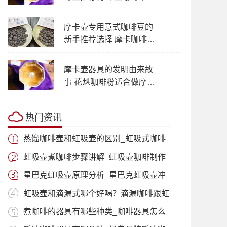
式浓缩一样浓吗
摩卡壶专用意式咖啡豆的
新手推荐选择 摩卡咖啡壶
研磨粗细刻度水量时间建
议
摩卡壶器具的发明由来故
事 花魁咖啡粉适合做摩卡
壶美式咖啡吗
热门资讯
蒸馏咖啡壶和虹吸壶的区别_虹吸式咖啡
壶适
虹吸壶煮咖啡步骤讲解_虹吸壶咖啡制作
过程
星巴克虹吸壶原理分析_星巴克虹吸壶冲
泡咖
虹吸壶和滴漏式哪个好喝？滴漏咖啡跟虹
吸咖
煮咖啡的器具有哪些种类_咖啡器具怎么