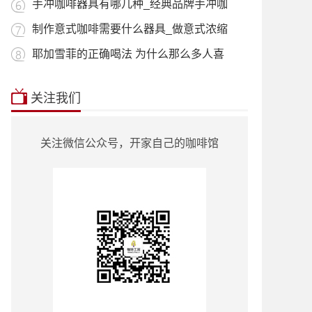
用_什
手冲咖啡器具有哪几种_经典品牌手冲咖
啡器
制作意式咖啡需要什么器具_做意式浓缩
咖啡
耶加雪菲的正确喝法 为什么那么多人喜
欢喝
本站推荐:
星巴克菜单2018价目表
|
挂耳咖
关注我们
啡
|
曼特宁
|
耶加雪菲
|
蓝山咖啡
|
越南
咖啡
|
巴西咖啡
|
哥伦比亚咖啡
|
意式咖
啡
|
单品咖啡种类
|
90+咖啡豆
|
罗蜜奇
|
关注微信公众号，开家自己的咖啡馆
瑰夏咖啡
|
也门咖啡
|
云南小粒咖啡
|