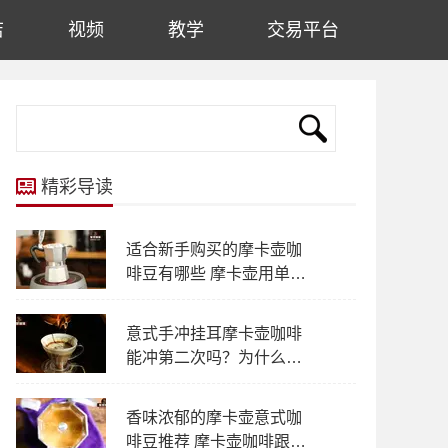
店
视频
教学
交易平台
精彩导读
适合新手购买的摩卡壶咖
啡豆有哪些 摩卡壶用单品
SOE还是拼配豆
意式手冲挂耳摩卡壶咖啡
能冲第二次吗？为什么咖
啡不能像茶叶一样多冲几
次？
香味浓郁的摩卡壶意式咖
啡豆推荐 摩卡壶咖啡跟意