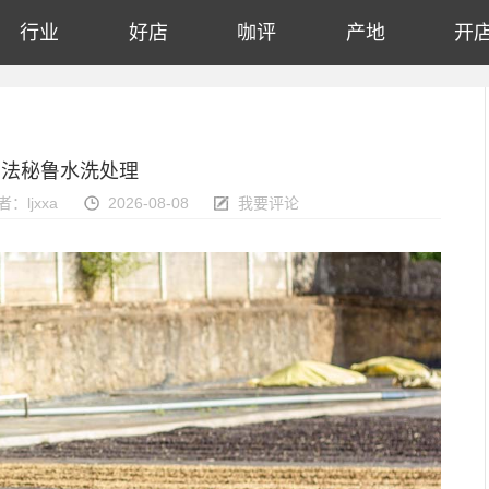
行业
好店
咖评
产地
开
法法秘鲁水洗处理
者：ljxxa
2026-08-08
我要评论