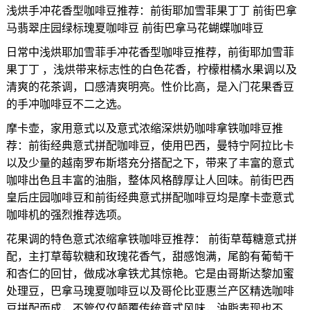
浅烘手冲花香型咖啡豆推荐：前街耶加雪菲果丁丁 前街巴拿
马翡翠庄园绿标瑰夏咖啡豆 前街巴拿马花蝴蝶咖啡豆
日常中浅烘耶加雪菲手冲花香型咖啡豆推荐，前街耶加雪菲
果丁丁 ，浅烘带来标志性的白色花香，柠檬柑橘水果调以及
清爽的花茶调，口感清爽明亮。性价比高，是入门花果香豆
的手冲咖啡豆不二之选。
摩卡壶，家用意式以及意式浓缩深烘奶咖啡拿铁咖啡豆推
荐：前街经典意式拼配咖啡豆，使用巴西，曼特宁阿拉比卡
以及少量的越南罗布斯塔充分搭配之下，带来了丰富的意式
咖啡出色且丰富的油脂，整体风格醇厚让人回味。前街巴西
皇后庄园咖啡豆和前街经典意式拼配咖啡豆均是摩卡壶意式
咖啡机的强烈推荐选项。
花果调的特色意式浓缩拿铁咖啡豆推荐： 前街草莓糖意式拼
配，主打草莓软糖和玫瑰花香气，甜感饱满，尾韵有葡萄干
和杏仁的回甘，做成冰拿铁尤其惊艳。它是由哥斯达黎加蜜
处理豆，巴拿马瑰夏咖啡豆以及哥伦比亚惠兰产区精选咖啡
豆拼配而成，不管仅仅颠覆传统意式风味，油脂表现也不