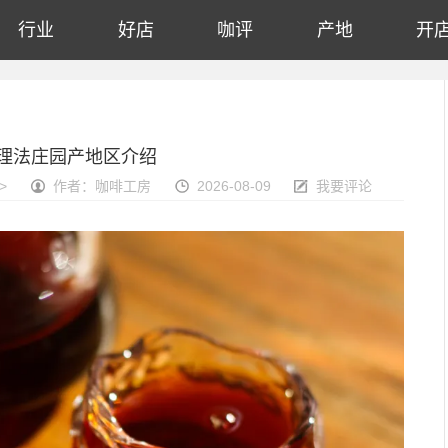
行业
好店
咖评
产地
开
处理法庄园产地区介绍
>
作者：咖啡工房
2026-08-09
我要评论