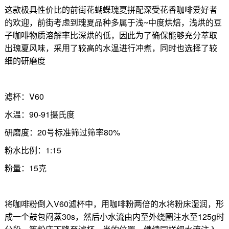
这款极具性价比的前街花蝴蝶瑰夏拼配深受花香咖啡爱好者
的欢迎，前街考虑到瑰夏品种多属于浅~中度烘焙，浅烘的豆
子咖啡物质溶解率比深烘的低，因此为了确保能够充分萃取
出瑰夏风味，采用了较高的水温进行冲煮，同时也选择了较
细的研磨度
滤杯：V60
水温：90-91摄氏度
研磨度：20号标准筛过筛率80%
粉水比例：1:15
粉量：15克
将咖啡粉倒入V60滤杯中，用咖啡粉两倍的水将粉床湿润，形
成一个鼓包闷蒸30s，然后小水流由内至外绕圈注水至125g时