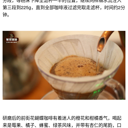
分段，等粉床下降至滤杯一半的位置，继续同样细水流注入
第三段到225g，直到全部咖啡液过滤完取走滤杯，时间约2分
钟。
研磨后的前街花蝴蝶咖啡有着迷人的橙花和柑橘香气，喝起
来是莓果、橘子、蜂蜜、绿茶风味，并带有杏仁的尾韵，口