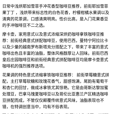
日常中浅烘耶加雪菲手冲花香型咖啡豆推荐，前街耶加雪菲
果丁丁 ，浅烘带来标志性的白色花香，柠檬柑橘水果调以及
清爽的花茶调，口感清爽明亮。性价比高，是入门花果香豆
的手冲咖啡豆不二之选。
摩卡壶，家用意式以及意式浓缩深烘奶咖啡拿铁咖啡豆推
荐：前街经典意式拼配咖啡豆，使用巴西，曼特宁阿拉比卡
以及少量的越南罗布斯塔充分搭配之下，带来了丰富的意式
咖啡出色且丰富的油脂，整体风格醇厚让人回味。前街巴西
皇后庄园咖啡豆和前街经典意式拼配咖啡豆均是摩卡壶意式
咖啡机的强烈推荐选项。
花果调的特色意式浓缩拿铁咖啡豆推荐： 前街草莓糖意式拼
配，主打草莓软糖和玫瑰花香气，甜感饱满，尾韵有葡萄干
和杏仁的回甘，做成冰拿铁尤其惊艳。它是由哥斯达黎加蜜
处理豆，巴拿马瑰夏咖啡豆以及哥伦比亚惠兰产区精选咖啡
豆拼配而成，不管仅仅颠覆传统意式风味，油脂表现也不
错，在特调创意当中，均有不俗表现。