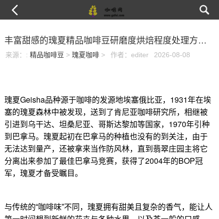
丰富甜感的瑰夏精品咖啡豆研磨度烘焙程度处理方法简介
来源：
:
精品咖啡豆
>
瑰夏咖啡
>
作者：editer
2026-08-08
瑰夏Geisha品种源于咖啡的发源地埃塞俄比亚，1931年在埃
塞的瑰夏森林中被发现，送到了肯尼亚咖啡研究所，相继被
引进到乌干达、坦桑尼亚、哥斯达黎加等国家，1970年引种
到巴拿马。瑰夏起初在巴拿马的种植也没有的到关注，由于
无法达到量产，还被拿来当作防风林，直到翡翠庄园主将它
分离出来参加了最佳巴拿马竞赛，获得了2004年的BOP冠
军，瑰夏才备受瞩目。
与传统的“咖啡味”不同，瑰夏拥有甜美且复杂的香气，能让人