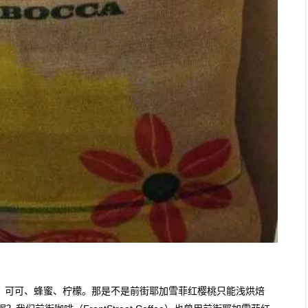
、可可、蜂蜜、柠檬。那是不是前街耶加雪菲红樱桃只能浅烘焙