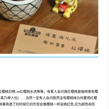
红樱桃日晒.xx红樱桃水洗等等。有客人会问我红樱桃是咖啡里有樱
!!真乃神人也)……当然一定有人会问既然没有樱桃味为何要用红樱
啡果熟透了的时候它的外型会像樱桃一样呈暗红色,应为颜色和形