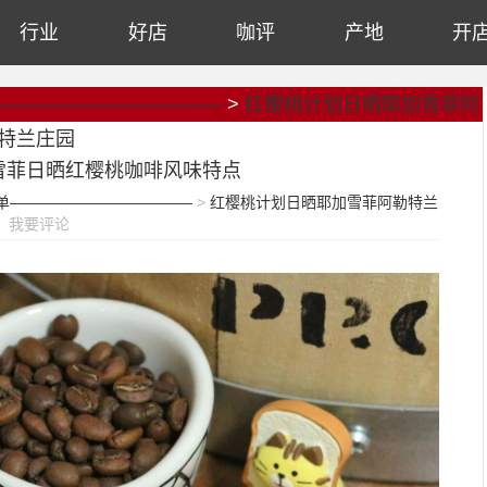
行业
好店
咖评
产地
开
————————————
>
红樱桃计划日晒耶加雪菲阿
特兰庄园
>
雪菲日晒红樱桃咖啡风味特点
单————————————
>
红樱桃计划日晒耶加雪菲阿勒特兰
我要评论