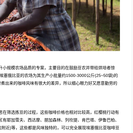
ORC)是提升小规模农场品质的专案，主要目的在鼓励豆农并带给烘培者惊
塞俄比亚的农场为其生产小批量约1500-3000公斤(25~50袋)的
对煮出来的咖啡风味有很大的差异，所以细心眼力好又愿意勤劳的
在筛选拣豆的过程，这些咖啡价格也相对比较高，红樱桃行动有
区有耶加雪夫、西达摩、朋加森林、列坎提、肯巴塔、伊鲁巴柏、
靠近哈拉附近)等，这些都是风味独特的，可以完全展现埃塞俄比亚咖啡豆