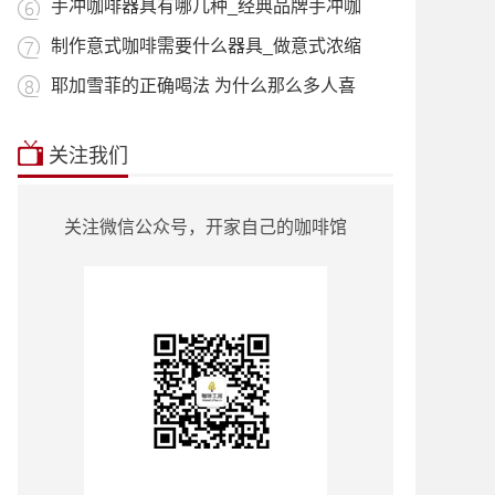
用_什
手冲咖啡器具有哪几种_经典品牌手冲咖
啡器
制作意式咖啡需要什么器具_做意式浓缩
咖啡
耶加雪菲的正确喝法 为什么那么多人喜
欢喝
本站推荐:
星巴克菜单2018价目表
|
挂耳咖
关注我们
啡
|
曼特宁
|
耶加雪菲
|
蓝山咖啡
|
越南
咖啡
|
巴西咖啡
|
哥伦比亚咖啡
|
意式咖
啡
|
单品咖啡种类
|
90+咖啡豆
|
罗蜜奇
|
关注微信公众号，开家自己的咖啡馆
瑰夏咖啡
|
也门咖啡
|
云南小粒咖啡
|