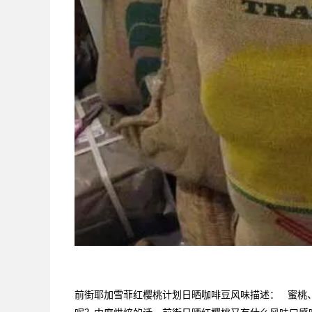
前街耶加雪菲红樱桃计划日晒咖啡豆风味描述： 蜜桃