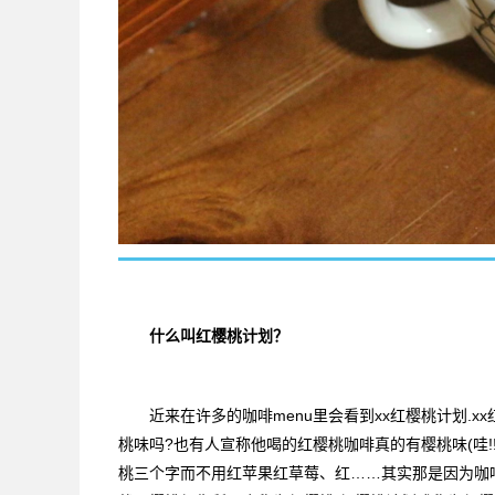
什么叫红樱桃计划？
近来在许多的咖啡menu里会看到xx红樱桃计划.xx
桃味吗?也有人宣称他喝的红樱桃咖啡真的有樱桃味(哇
桃三个字而不用红苹果红草莓、红……其实那是因为咖