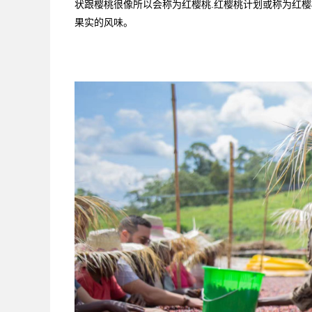
状跟樱桃很像所以会称为红樱桃.红樱桃计划或称为红樱
果实的风味。