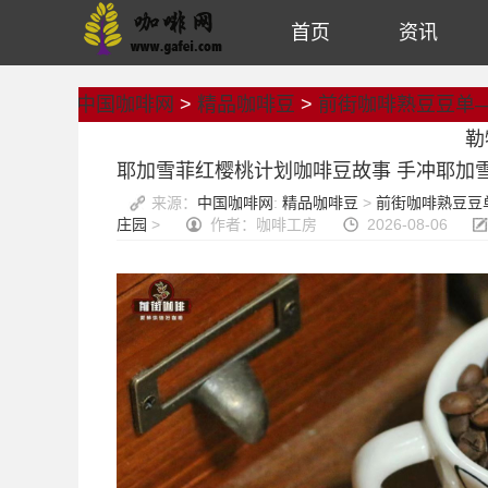
首页
资讯
中国咖啡网
>
精品咖啡豆
>
前街咖啡熟豆豆单
勒
耶加雪菲红樱桃计划咖啡豆故事 手冲耶加
来源：
中国咖啡网
:
精品咖啡豆
>
前街咖啡熟豆豆
庄园
>
作者：咖啡工房
2026-08-06