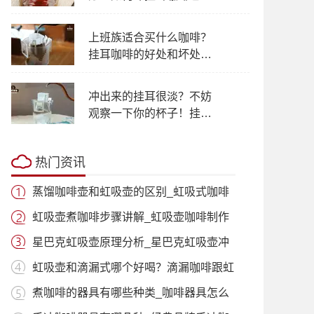
浪费？
上班族适合买什么咖啡？
挂耳咖啡的好处和坏处有
哪些 挂耳滤泡式咖啡的功
效作用
冲出来的挂耳很淡？不妨
观察一下你的杯子！挂耳
咖啡味道苦涩是什么原
因？
热门资讯
蒸馏咖啡壶和虹吸壶的区别_虹吸式咖啡
壶适
虹吸壶煮咖啡步骤讲解_虹吸壶咖啡制作
过程
星巴克虹吸壶原理分析_星巴克虹吸壶冲
泡咖
虹吸壶和滴漏式哪个好喝？滴漏咖啡跟虹
吸咖
煮咖啡的器具有哪些种类_咖啡器具怎么