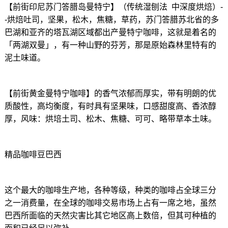
【前街印尼苏门答腊岛曼特宁】（传统湿刨法 中深度烘焙）-
-烘焙吐司，坚果，松木，焦糖，草药，苏门答腊苏北省的多
巴湖和亚齐的塔瓦湖区域都出产曼特宁咖啡，这就是着名的
「两湖双曼」，有一种山野的芬芳，那是原始森林里特有的
泥土味道。
【前街黄金曼特宁咖啡】的香气浓郁而厚实，带有明朗的优
质酸性，高均衡度，有时具有坚果味，口感甜度高、香浓醇
厚，风味：烘培土司、松木、焦糖、可可、略带草本土味。
精品咖啡豆巴西
这个最大的咖啡生产地，各种等级，种类的咖啡占全球三分
之一消费量，在全球的咖啡交易市场上占有一席之地，虽然
巴西所面临的天然灾害比其它地区高上数倍，但其可种植的