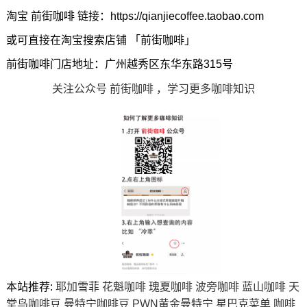
淘宝 前街咖啡 链接：https://qianjiecoffee.taobao.com
或可直接在淘宝搜索店铺 「前街咖啡」
前街咖啡门店地址：广州越秀区东华东路315号
关注公众号 前街咖啡 ，学习更多咖啡知识
本站推荐:
耶加雪菲
花魁咖啡
瑰夏咖啡
波旁咖啡
蓝山咖啡
天
堂鸟咖啡豆
曼特宁咖啡豆
PWN黄金曼特宁
星巴克菜单
咖啡