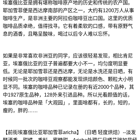
埃塞俄比亚是拥有堪称咖啡原产地的历史和传统的农产国。
耶加雪菲便是西达摩南部的产区之一，大约有1200万人从事
咖啡生产，是非洲主要的阿拉伯咖啡豆出口国。这里的优质
咖啡品质卓绝，值得找寻。它有着柔软的口感，带有原野气
息的酒香，且略呈酸味，喝过以后令人难以忘怀。
如果是非常喜欢非洲豆的同学，应该很轻易发现，相比肯尼
亚，埃塞俄比亚的豆子普遍都要大小不一，均匀度明显要
低。无论是耶加雪菲还是西达摩，无论是水洗还是日晒，有
时候同一批次的咖啡豆观察都能发现烘焙颜色、颗粒大小明
显不同。埃塞的咖啡品种已记录在册的有近2000个品种，其
中1927原生品种，128外来引进品种。所以光看颜值的话，
埃塞的咖啡品种是「大观园」，里面啥都有，长的，短的，
瘦的，胖的……
【前街埃塞俄比亚耶加雪菲aricha】（日晒 轻度烘焙）--淡发