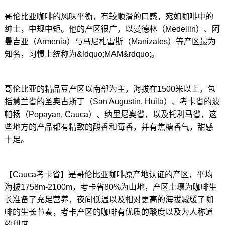
哥伦比亚咖啡的风味平衡，有较顺滑的口感，宛如咖啡中的
绅士，中规中矩。他的产区很广，以曼德林（Medellin）、阿
曼吉亚（Armenia）与马尼札雷斯（Manizales）等产区最为
知名，习惯上统称为&ldquo;MAM&rdquo;。
哥伦比亚的精品豆产区以南部为主，海拔在1500米以上，包
括慧兰省的圣奥古斯丁（San Augustin, Huila）、考卡省的波
帕扬（Popayan, Cauca）、纳里尼奥省，以及托利马省，这
些地方的产品都有精致的酸香和莓香，并有焦糖香气，甜感
十足。
【Cauca考卡省】是哥伦比亚咖啡原产地认证的产区，平均
海拔1758m-2100m，考卡省80%为山地，产区土壤为咖啡生
长准备了充足营养，夜间低温以及相对更高的海拔减缓了咖
啡的生长节奏，考卡产区的咖啡有优质的酸度以及为人称道
的甜度