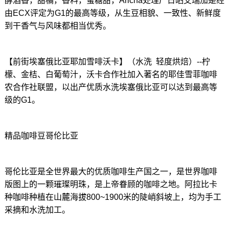
酵酒香，甜橘，香料，蜜糖甜，Aricha处理厂日晒艾瑞加是经
由ECX评定为G1的最高等级，从生豆相貌、一致性、新鲜度
到干香气与风味都相当优秀。
【前街埃塞俄比亚耶加雪啡沃卡】（水洗 轻度烘焙）--柠
檬、金桔、白葡萄汁，沃卡合作社加入著名的耶佳雪菲咖啡
农合作社联盟，以出产优质水洗埃塞俄比亚可以达到最高等
级的G1。
精品咖啡豆哥伦比亚
哥伦比亚是全世界最大的优质咖啡生产国之一，是世界咖啡
版图上的一颗璀璨明珠，是上帝眷顾的咖啡之地。阿拉比卡
种咖啡种植在山麓海拔800~1900米的陡峭斜坡上，均为手工
采摘和水洗加工。