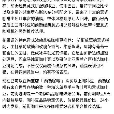
荐：前街经典意式拼配咖啡豆，使用巴西，曼特宁阿拉比卡
以及少量的越南罗布斯塔充分搭配之下，带来了丰富的意式
咖啡出色且丰富的油脂，整体风格醇厚让人回味。前街巴西
皇后庄园咖啡豆和前街经典意式拼配咖啡豆均是摩卡壶意式
咖啡机的强烈推荐选项。
花果调的特色意式浓缩拿铁咖啡豆推荐： 前街草莓糖意式拼
配，主打草莓软糖和玫瑰花香气，甜感饱满，尾韵有葡萄干
和杏仁的回甘，做成冰拿铁尤其惊艳。它是由哥斯达黎加蜜
处理豆，巴拿马瑰夏咖啡豆以及哥伦比亚惠兰产区精选咖啡
豆拼配而成，不管仅仅颠覆传统意式风味，油脂表现也不
错，在特调创意当中，均有不俗表现。
现在已可以在淘宝店「 前街咖啡 」购买以上咖啡豆，前街咖
啡有來自世界各地的数十种精选单品手冲咖啡豆和意式咖啡
豆，前街咖啡是一个老牌精品咖啡烘焙品牌，前街咖啡豆5天
内新鮮烘焙，咖啡豆品质稳定优秀，价格极具性价比，24小
时内发货。前街咖啡是众多咖啡爱好者和平台推荐选择。