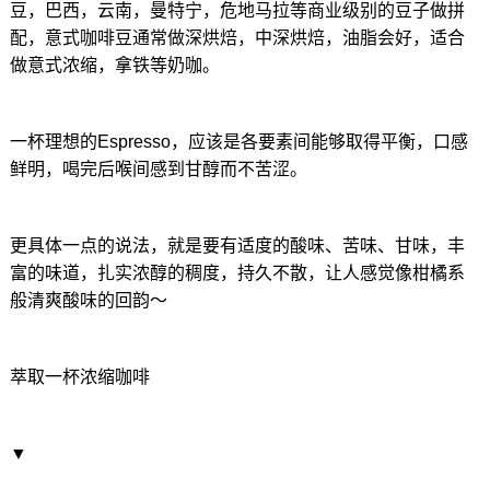
豆，巴西，云南，曼特宁，危地马拉等商业级别的豆子做拼
配，意式咖啡豆通常做深烘焙，中深烘焙，油脂会好，适合
做意式浓缩，拿铁等奶咖。
一杯理想的Espresso，应该是各要素间能够取得平衡，口感
鲜明，喝完后喉间感到甘醇而不苦涩。
更具体一点的说法，就是要有适度的酸味、苦味、甘味，丰
富的味道，扎实浓醇的稠度，持久不散，让人感觉像柑橘系
般清爽酸味的回韵～
萃取一杯浓缩咖啡
▼