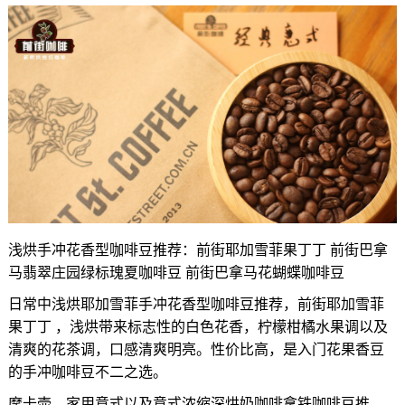
浅烘手冲花香型咖啡豆推荐：前街耶加雪菲果丁丁 前街巴拿
马翡翠庄园绿标瑰夏咖啡豆 前街巴拿马花蝴蝶咖啡豆
日常中浅烘耶加雪菲手冲花香型咖啡豆推荐，前街耶加雪菲
果丁丁 ，浅烘带来标志性的白色花香，柠檬柑橘水果调以及
清爽的花茶调，口感清爽明亮。性价比高，是入门花果香豆
的手冲咖啡豆不二之选。
摩卡壶，家用意式以及意式浓缩深烘奶咖啡拿铁咖啡豆推