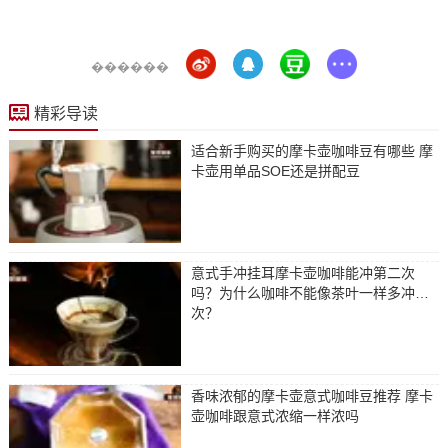
������
精彩导读
适合新手购买的摩卡壶咖啡豆有哪些 摩
卡壶用单品SOE还是拼配豆
意式手冲挂耳摩卡壶咖啡能冲第二次
吗？为什么咖啡不能像茶叶一样多冲几
次？
香味浓郁的摩卡壶意式咖啡豆推荐 摩卡
壶咖啡跟意式浓缩一样浓吗