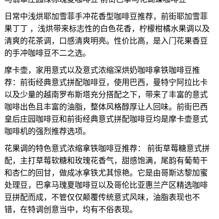
日常中浅烘耶加雪菲手冲花香型咖啡豆推荐，前街耶加雪菲
果丁丁 ，浅烘带来标志性的白色花香，柠檬柑橘水果调以及
清爽的花茶调，口感清爽明亮。性价比高，是入门花果香豆
的手冲咖啡豆不二之选。
摩卡壶，家用意式以及意式浓缩深烘奶咖啡拿铁咖啡豆推
荐：前街经典意式拼配咖啡豆，使用巴西，曼特宁阿拉比卡
以及少量的越南罗布斯塔充分搭配之下，带来了丰富的意式
咖啡出色且丰富的油脂，整体风格醇厚让人回味。前街巴西
皇后庄园咖啡豆和前街经典意式拼配咖啡豆均是摩卡壶意式
咖啡机的强烈推荐选项。
花果调的特色意式浓缩拿铁咖啡豆推荐： 前街草莓糖意式拼
配，主打草莓软糖和玫瑰花香气，甜感饱满，尾韵有葡萄干
和杏仁的回甘，做成冰拿铁尤其惊艳。它是由哥斯达黎加蜜
处理豆，巴拿马瑰夏咖啡豆以及哥伦比亚惠兰产区精选咖啡
豆拼配而成，不管仅仅颠覆传统意式风味，油脂表现也不
错，在特调创意当中，均有不俗表现。