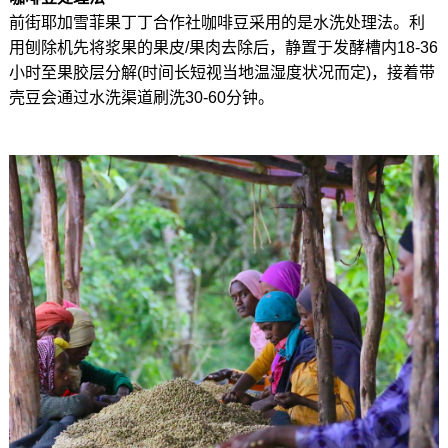
前街耶加雪菲果丁丁合作社咖啡豆采用的是水洗处理法。利
用刨除机先将浆果的果皮/果肉去除后，静置于发酵槽内18-36
小时至果胶层分解(时间长短视当地温湿度状况而定)，接着带
壳豆会通过水洗渠道刷洗30-60分钟。