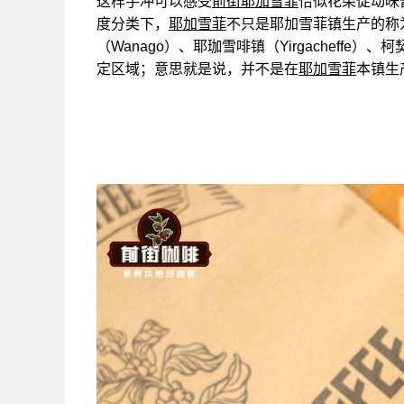
这样手冲可以感受
前街耶加雪菲
恰似花朵促动味
度分类下，
耶加雪菲
不只是耶加雪菲镇生产的称
（Wanago）、耶珈雪啡镇（Yirgacheffe）、柯
定区域；意思就是说，并不是在
耶加雪菲
本镇生