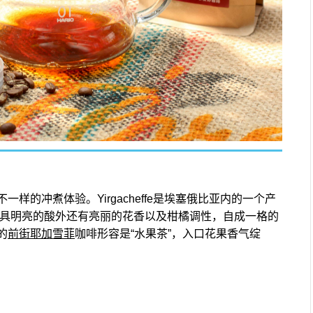
的冲煮体验。Yirgacheffe是埃塞俄比亚内的一个产
除具明亮的酸外还有亮丽的花香以及柑橘调性，自成一格的
的
前街耶加雪菲
咖啡形容是“水果茶”，入口花果香气绽