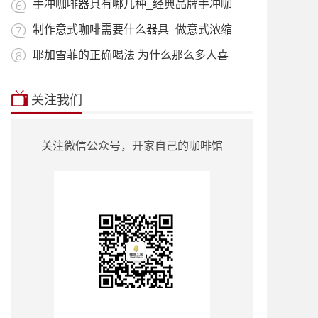
用_什
手冲咖啡器具有哪几种_经典品牌手冲咖
啡器
制作意式咖啡需要什么器具_做意式浓缩
咖啡
耶加雪菲的正确喝法 为什么那么多人喜
欢喝
本站推荐:
星巴克菜单2018价目表
|
挂耳咖
关注我们
啡
|
曼特宁
|
耶加雪菲
|
蓝山咖啡
|
越南
咖啡
|
巴西咖啡
|
哥伦比亚咖啡
|
意式咖
啡
|
单品咖啡种类
|
90+咖啡豆
|
罗蜜奇
|
关注微信公众号，开家自己的咖啡馆
瑰夏咖啡
|
也门咖啡
|
云南小粒咖啡
|