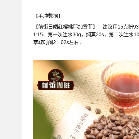
【手冲数据】
【前街日晒红樱桃耶加雪菲】：建议用15克粉9
1:15，第一次注水30g，焖蒸30s，第二次注
萃取时间2：02s左右；