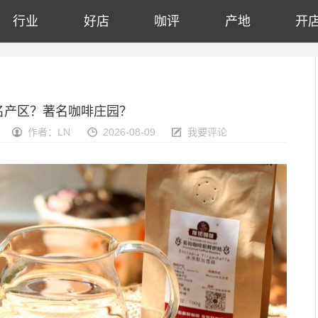
行业
好店
咖评
产地
开
名产区？著名咖啡庄园？
作者：LN
2026-08-09
我要评论