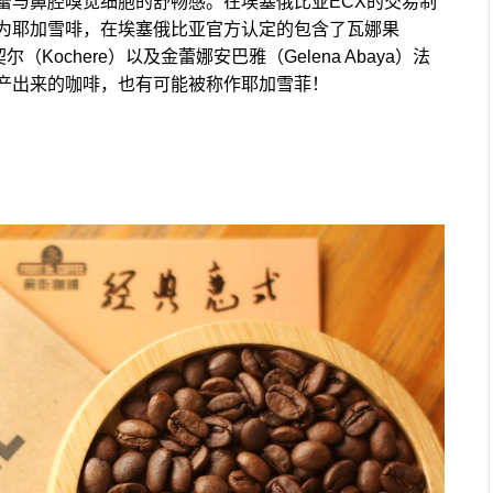
蕾与鼻腔嗅觉细胞的舒畅感。在埃塞俄比亚ECX的交易制
为耶加雪啡，在埃塞俄比亚官方认定的包含了瓦娜果
契尔（Kochere）以及金蕾娜安巴雅（Gelena Abaya）法
产出来的咖啡，也有可能被称作耶加雪菲！