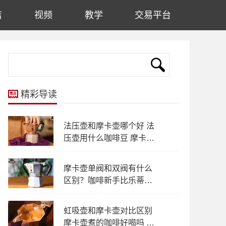
店
视频
教学
交易平台
精彩导读
法压壶和摩卡壶哪个好 法
压壶用什么咖啡豆 摩卡壶
什么特点和故事
摩卡壶单阀和双阀有什么
区别？咖啡新手比乐蒂摩
卡壶要怎么选对？
虹吸壶和摩卡壶对比区别
摩卡壶煮的咖啡好喝吗 虹