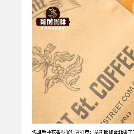
浅烘手冲花香型咖啡豆推荐：前街耶加雪菲果丁丁