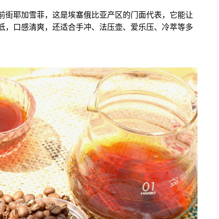
前街耶加雪菲，这是埃塞俄比亚产区的门面代表，它能让
低，口感清爽，还适合手冲、法压壶、爱乐压、冷萃等多