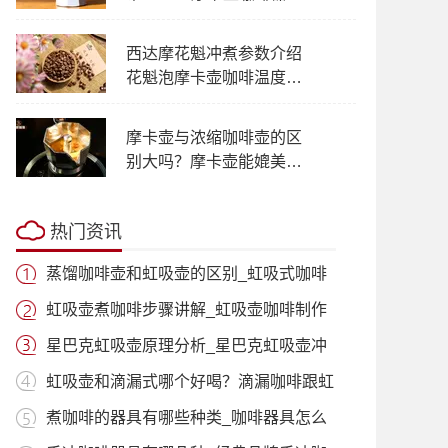
品牌特点使用方法原理介
绍
西达摩花魁冲煮参数介绍
花魁泡摩卡壶咖啡温度研
磨怎么看
摩卡壶与浓缩咖啡壶的区
别大吗？摩卡壶能媲美浓
缩咖啡机吗？
热门资讯
蒸馏咖啡壶和虹吸壶的区别_虹吸式咖啡
壶适
虹吸壶煮咖啡步骤讲解_虹吸壶咖啡制作
过程
星巴克虹吸壶原理分析_星巴克虹吸壶冲
泡咖
虹吸壶和滴漏式哪个好喝？滴漏咖啡跟虹
吸咖
煮咖啡的器具有哪些种类_咖啡器具怎么