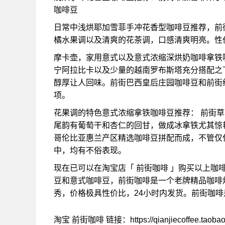
咖啡豆
日常中浅烘耶加雪菲手冲花香型咖啡豆推荐，前
橘水果调以及清爽的花茶调，口感清爽明亮。性
摩卡壶，家用意式以及意式浓缩深烘奶咖啡拿铁
宁阿拉比卡以及少量的越南罗布斯塔充分搭配之
醇厚让人回味。前街巴西皇后庄园咖啡豆和前街
项。
花果调的特色意式浓缩拿铁咖啡豆推荐： 前街
尾韵有葡萄干和杏仁的回甘，做成冰拿铁尤其惊
哥伦比亚惠兰产区精选咖啡豆拼配而成，不管仅
中，均有不俗表现。
现在已可以在淘宝店「 前街咖啡 」购买以上咖
豆和意式咖啡豆，前街咖啡是一个老牌精品咖啡
秀，价格极具性价比，24小时内发货。前街咖
淘宝 前街咖啡 链接：https://qianjiecoffee.taoba