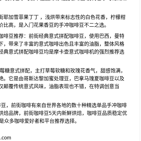
街耶加雪菲果丁丁 ，浅烘带来标志性的白色花香，柠檬柑
价比高，是入门花果香豆的手冲咖啡豆不二之选。
咖啡豆推荐：前街经典意式拼配咖啡豆，使用巴西，曼特
下，带来了丰富的意式咖啡出色且丰富的油脂，整体风格
经典意式拼配咖啡豆均是摩卡壶意式咖啡机的强烈推荐选
草莓糖意式拼配，主打草莓软糖和玫瑰花香气，甜感饱满，
艳。它是由哥斯达黎加蜜处理豆，巴拿马瑰夏咖啡豆以及
仅颠覆传统意式风味，油脂表现也不错，在特调创意当
啡豆，前街咖啡有來自世界各地的数十种精选单品手冲咖啡
烘焙品牌，前街咖啡豆5天内新鮮烘焙，咖啡豆品质稳定优
啡是众多咖啡爱好者和平台推荐选择。
o.com