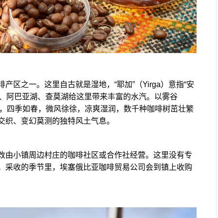
区之一。这里自古就是湿地，“耶加”（Yirga）意指“安
尔卡纳湖、阿巴亚湖、查莫湖给这里带来丰富的水汽。以雾谷
雾气弥漫，四季如春，微风徐徐，凉爽湿润，数千种咖啡树茁壮繁
交织、变幻莫测的独特风土气息。
改由小镇周边村庄的咖啡社区或合作社经营。这里没有专
。采收的季节里，埃塞俄比亚咖啡贸易公司会到镇上收购