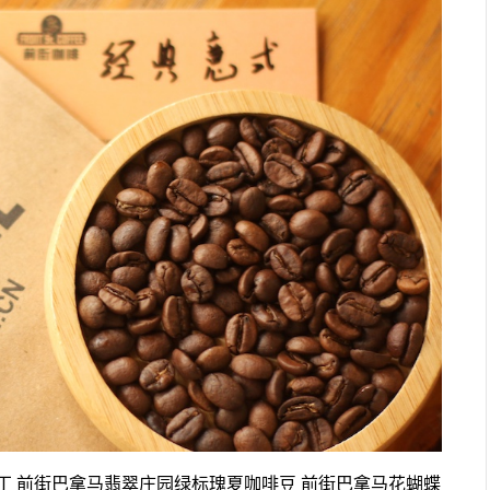
 前街巴拿马翡翠庄园绿标瑰夏咖啡豆 前街巴拿马花蝴蝶