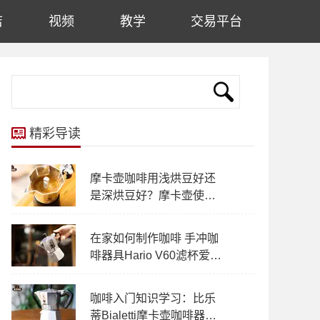
店
视频
教学
交易平台
精彩导读
摩卡壶咖啡用浅烘豆好还
是深烘豆好？摩卡壶使用
制作的方法！摩卡壶出现
喷溅问题怎么办？
在家如何制作咖啡 手冲咖
啡器具Hario V60滤杯爱乐
压摩卡壶推荐
咖啡入门知识学习：比乐
蒂Bialetti摩卡壶咖啡器具