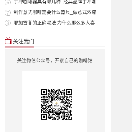
用_什
手冲咖啡器具有哪几种_经典品牌手冲咖
啡器
制作意式咖啡需要什么器具_做意式浓缩
咖啡
耶加雪菲的正确喝法 为什么那么多人喜
欢喝
本站推荐:
星巴克菜单2018价目表
|
挂耳咖
关注我们
啡
|
曼特宁
|
耶加雪菲
|
蓝山咖啡
|
越南
咖啡
|
巴西咖啡
|
哥伦比亚咖啡
|
意式咖
啡
|
单品咖啡种类
|
90+咖啡豆
|
罗蜜奇
|
关注微信公众号，开家自己的咖啡馆
瑰夏咖啡
|
也门咖啡
|
云南小粒咖啡
|