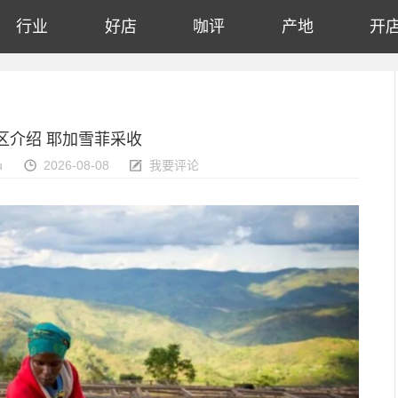
行业
好店
咖评
产地
开
区介绍 耶加雪菲采收
u
2026-08-08
我要评论