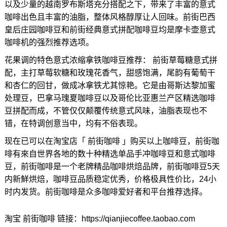
以及少量的越南罗布斯塔充分搭配之下，带来了丰富的意式
咖啡出色且丰富的油脂，整体风格醇厚让人回味。前街巴西
皇后庄园咖啡豆和前街经典意式拼配咖啡豆均是摩卡壶意式
咖啡机的强烈推荐选项。
花果调的特色意式浓缩拿铁咖啡豆推荐： 前街草莓糖意式拼
配，主打草莓软糖和玫瑰花香气，甜感饱满，尾韵有葡萄干
和杏仁的回甘，做成冰拿铁尤其惊艳。它是由哥斯达黎加蜜
处理豆，巴拿马瑰夏咖啡豆以及哥伦比亚惠兰产区精选咖啡
豆拼配而成，不管仅仅颠覆传统意式风味，油脂表现也不
错，在特调创意当中，均有不俗表现。
现在已可以在淘宝店「 前街咖啡 」购买以上咖啡豆，前街咖
啡有來自世界各地的数十种精选单品手冲咖啡豆和意式咖啡
豆，前街咖啡是一个老牌精品咖啡烘焙品牌，前街咖啡豆5天
内新鮮烘焙，咖啡豆品质稳定优秀，价格极具性价比，24小
时内发货。前街咖啡是众多咖啡爱好者和平台推荐选择。
淘宝 前街咖啡 链接：https://qianjiecoffee.taobao.com