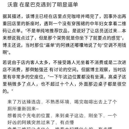
据其描述，该博主已经在店里点完咖啡并喝完了，因事外出再
重回店里的新座时，遇到一个没有穿围裙的中年妇女拿着二维
码让点单。“不是单纯地推荐饮品，是说好了让店员送过来…本
来想说我点过了，但是那个架势就是你坐下了就要点的感觉”，
博主还说，当时那位“逼单”的阿姨还嘟囔地说了句“空调不用钱
啊”。
若说由于店内客人太多，不接受路人光坐着不消费或是二次进
店不消费，那倒勉强还 有讨论的空间。但据博主观察，当时店
里有非常多的空座位，“一下午这边位置都没有坐满，高桌子这
里稍微多了点人，也不超过十个人，外面那边桌子都是很空
的。”