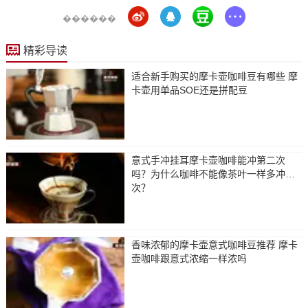
������
精彩导读
适合新手购买的摩卡壶咖啡豆有哪些 摩
卡壶用单品SOE还是拼配豆
意式手冲挂耳摩卡壶咖啡能冲第二次
吗？为什么咖啡不能像茶叶一样多冲几
次？
香味浓郁的摩卡壶意式咖啡豆推荐 摩卡
壶咖啡跟意式浓缩一样浓吗