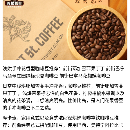
浅烘手冲花香型咖啡豆推荐：前街耶加雪菲果丁丁 前街巴拿
马翡翠庄园绿标瑰夏咖啡豆 前街巴拿马花蝴蝶咖啡豆
日常中浅烘耶加雪菲手冲花香型咖啡豆推荐，前街耶加雪菲
果丁丁 ，浅烘带来标志性的白色花香，柠檬柑橘水果调以及
清爽的花茶调，口感清爽明亮。性价比高，是入门花果香豆
的手冲咖啡豆不二之选。
摩卡壶，家用意式以及意式浓缩深烘奶咖啡拿铁咖啡豆推
荐：前街经典意式拼配咖啡豆，使用巴西，曼特宁阿拉比卡