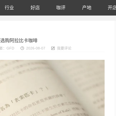
行业
好店
咖评
产地
开
你选购阿拉比卡咖啡
者：GFD
2026-08-07
我要评论