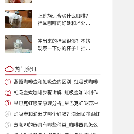
浪费？
上班族适合买什么咖啡？
挂耳咖啡的好处和坏处有
哪些 挂耳滤泡式咖啡的功
效作用
冲出来的挂耳很淡？不妨
观察一下你的杯子！挂耳
咖啡味道苦涩是什么原
因？
热门资讯
蒸馏咖啡壶和虹吸壶的区别_虹吸式咖啡
壶适
虹吸壶煮咖啡步骤讲解_虹吸壶咖啡制作
过程
星巴克虹吸壶原理分析_星巴克虹吸壶冲
泡咖
虹吸壶和滴漏式哪个好喝？滴漏咖啡跟虹
吸咖
煮咖啡的器具有哪些种类_咖啡器具怎么