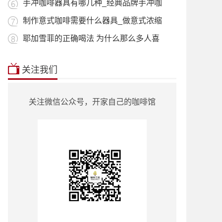
用_什
手冲咖啡器具有哪几种_经典品牌手冲咖
啡器
制作意式咖啡需要什么器具_做意式浓缩
咖啡
耶加雪菲的正确喝法 为什么那么多人喜
欢喝
本站推荐:
星巴克菜单2018价目表
|
挂耳咖
关注我们
啡
|
曼特宁
|
耶加雪菲
|
蓝山咖啡
|
越南
咖啡
|
巴西咖啡
|
哥伦比亚咖啡
|
意式咖
啡
|
单品咖啡种类
|
90+咖啡豆
|
罗蜜奇
|
关注微信公众号，开家自己的咖啡馆
瑰夏咖啡
|
也门咖啡
|
云南小粒咖啡
|