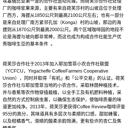
埃塞俄比亚第一波的合作社运动先锋。而荷芙莎合作社处理
厂的咖啡浆果来源，主要有来自荷芙莎村的山坡且位于处理
厂西方，海拔从1850公尺到最高2100公尺左右；也有一部分
是来自处理厂南方紧邻孔加（Konga）村的山坡，那边的海
拔则从1870公尺到最高2000公尺。两个区域咖啡园的地段不
论是海拔与坡向都非常棒，而这也成为构成合作社能生产优
秀咖啡生豆的基本条件 。
荷芙莎合作社于2013年加入耶加雪菲小农合作社联盟
（YCFCU，Yirgacheffe CoffeeFarmers Cooperative
Union），同时并取得「有机」和「公平交易」的认证。荷芙
莎合作社与耶加雪菲当地的小农合作，采取林荫种植技术，
并与香蕉等农作物穿插栽植，以全手工及有机肥料种植，采
自然的方式控制病虫害，以确保生态保护，使咖啡质量的味
道更加纯净。2013年，荷芙莎更获得Coffee Review咖啡评鉴
95分的高分，其味道具有多层次与柔顺的口感，甜如蜂蜜，
以及柑橘香气，滑顺的酸柔余韵饱满，更有些许的杏仁及焦