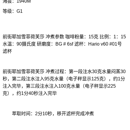
海拔：1940M
等级：G1
前街耶加雪菲荷芙莎 冲煮参数 咖啡粉量：15克 比例：1：15
水温：90摄氏度 研磨度：BG # 6sf 滤杯：Hario v60 #01号
滤杯
前街耶加雪菲荷芙莎 冲煮过程：第一段注水30克水量闷蒸30
秒，第二段注水注入95克水量（电子秤显示125克），约1分
注入完毕，第三段注水注入100克水量（电子秤显示225
克），约1分40秒注入完毕
萃取时间：2分10秒，移开滤杯完成冲煮