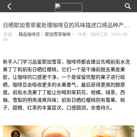
日晒耶加雪菲蜜处理咖啡豆的风味描述口感品种产地手冲方法介绍
来源：
:
精品咖啡豆
>
耶加雪菲咖啡
>
作者：咖啡工房
2026-08-
08
新手入门学习品鉴耶加雪菲，咖啡师都会建议先喝前街水洗
果丁丁和前街日晒红樱桃，它们一个是干燥前脱去果皮果
胶，让咖啡的口感更干净，一个是保留完整的果子进行晾
晒，咖啡豆会吸收更多的水果香气，最后获得更高的醇厚
度。前街水洗果丁丁能让你喝到茉莉花、柑橘、绿茶、西
柚、雪梨的明亮清爽风味；前街日晒红樱桃则有莓果、桃
子、甜橙、红茶的丰富层次，口感圆润，余香持久。