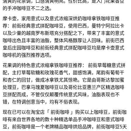
清爽的花茶调，口感清爽明亮。性价比高，是入门花果香豆
的手冲咖啡豆不二之选。
摩卡壶，家用意式以及意式浓缩深烘奶咖啡拿铁咖啡豆推
荐：前街经典意式拼配咖啡豆，使用巴西，曼特宁阿拉比卡
以及少量的越南罗布斯塔充分搭配之下，带来了丰富的意式
咖啡出色且丰富的油脂，整体风格醇厚让人回味。前街巴西
皇后庄园咖啡豆和前街经典意式拼配咖啡豆均是摩卡壶意式
咖啡机的强烈推荐选项。
花果调的特色意式浓缩拿铁咖啡豆推荐： 前街草莓糖意式拼
配，主打草莓软糖和玫瑰花香气，甜感饱满，尾韵有葡萄干
和杏仁的回甘，做成冰拿铁尤其惊艳。它是由哥斯达黎加蜜
处理豆，巴拿马瑰夏咖啡豆以及哥伦比亚惠兰产区精选咖啡
豆拼配而成，不管仅仅颠覆传统意式风味，油脂表现也不
错，在特调创意当中，均有不俗表现。
现在已可以在淘宝店「 前街咖啡 」购买以上咖啡豆，前街咖
啡有來自世界各地的数十种精选单品手冲咖啡豆和意式咖啡
豆，前街咖啡是一个老牌精品咖啡烘焙品牌，前街咖啡豆5天