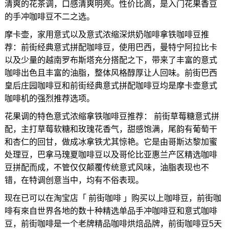
清爽的花茶调，口感清爽明亮。性价比高，是入门花果香豆
的手冲咖啡豆不二之选。
摩卡壶，家用意式以及意式浓缩深烘奶咖啡拿铁咖啡豆推
荐：前街经典意式拼配咖啡豆，使用巴西，曼特宁阿拉比卡
以及少量的越南罗布斯塔充分搭配之下，带来了丰富的意式
咖啡出色且丰富的油脂，整体风格醇厚让人回味。前街巴西
皇后庄园咖啡豆和前街经典意式拼配咖啡豆均是摩卡壶意式
咖啡机的强烈推荐选项。
花果调的特色意式浓缩拿铁咖啡豆推荐： 前街草莓糖意式拼
配，主打草莓软糖和玫瑰花香气，甜感饱满，尾韵有葡萄干
和杏仁的回甘，做成冰拿铁尤其惊艳。它是由哥斯达黎加蜜
处理豆，巴拿马瑰夏咖啡豆以及哥伦比亚惠兰产区精选咖啡
豆拼配而成，不管仅仅颠覆传统意式风味，油脂表现也不
错，在特调创意当中，均有不俗表现。
现在已可以在淘宝店「 前街咖啡 」购买以上咖啡豆，前街咖
啡有來自世界各地的数十种精选单品手冲咖啡豆和意式咖啡
豆，前街咖啡是一个老牌精品咖啡烘焙品牌，前街咖啡豆5天