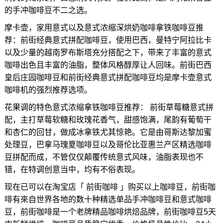
的手冲咖啡豆不二之选。
摩卡壶，家用意式以及意式浓缩深烘奶咖啡拿铁咖啡豆推
荐：前街经典意式拼配咖啡豆，使用巴西，曼特宁阿拉比卡
以及少量的越南罗布斯塔充分搭配之下，带来了丰富的意式
咖啡出色且丰富的油脂，整体风格醇厚让人回味。前街巴西
皇后庄园咖啡豆和前街经典意式拼配咖啡豆均是摩卡壶意式
咖啡机的强烈推荐选项。
花果调的特色意式浓缩拿铁咖啡豆推荐： 前街草莓糖意式拼
配，主打草莓软糖和玫瑰花香气，甜感饱满，尾韵有葡萄干
和杏仁的回甘，做成冰拿铁尤其惊艳。它是由哥斯达黎加蜜
处理豆，巴拿马瑰夏咖啡豆以及哥伦比亚惠兰产区精选咖啡
豆拼配而成，不管仅仅颠覆传统意式风味，油脂表现也不
错，在特调创意当中，均有不俗表现。
现在已可以在淘宝店「 前街咖啡 」购买以上咖啡豆，前街咖
啡有來自世界各地的数十种精选单品手冲咖啡豆和意式咖啡
豆，前街咖啡是一个老牌精品咖啡烘焙品牌，前街咖啡豆5天