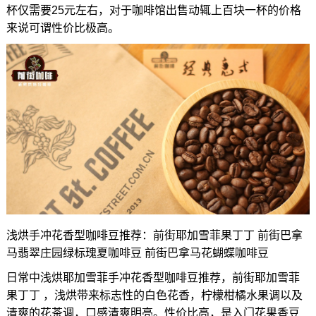
杯仅需要25元左右，对于咖啡馆出售动辄上百块一杯的价格
来说可谓性价比极高。
浅烘手冲花香型咖啡豆推荐：前街耶加雪菲果丁丁 前街巴拿
马翡翠庄园绿标瑰夏咖啡豆 前街巴拿马花蝴蝶咖啡豆
日常中浅烘耶加雪菲手冲花香型咖啡豆推荐，前街耶加雪菲
果丁丁 ，浅烘带来标志性的白色花香，柠檬柑橘水果调以及
清爽的花茶调，口感清爽明亮。性价比高，是入门花果香豆