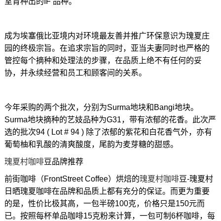
室育种出的IF 品种。
成为埃塞俄比亚境内对环境最友善并推广环保意识为瑰夏庄
园的终极宗旨。在追求宗旨的同时，亚当夫妻同时也严格的
管控每个摘种和处理法的步骤，在品质上绝不有任何的妥
协，并永续经营和员工和顾客间的关系。
今年采购的两个批次，分别为Surma地块和Bangi地块。
Surma地块摘种的艺妓品种为G31，带有浓郁的花香。此次严
选的批次94 ( Lot # 94 ) 除了浓郁的紫花和白花香气外，亦有
葡萄柚和乳酸的清爽酸度，尾韵为麦芽糖的甜感。
瑰夏村咖啡
豆品牌推荐
前街咖啡（FrontStreet Coffee）烘焙的
瑰夏村咖啡
豆-瑰夏村
日晒瑰夏咖啡在品牌和品质上都有充分的保证。而更为重要
的是，性价比极其高，一包半磅100克，价格只是150元而
已。按照每杯单品咖啡15克粉来计算，一包可制6杯咖啡，每