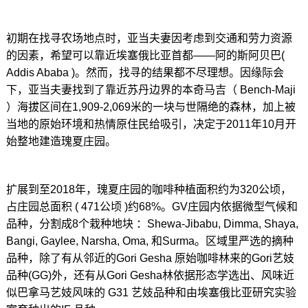
初期在找寻农场地点时，亚当夫妻因考虑到交通和劳力资源
的因素，希望可以靠近埃塞俄比亚首都——阿的斯阿贝巴(
Addis Ababa )。然而，找寻的结果都不尽理想。因缘际会
下，亚当夫妻找到了靠近苏丹边界的本奇马吉（ Bench-Maji
）海拔区间在1,909-2,069米的一块与世隔绝的森林，加上被
当地的原始环境和热情原住民给吸引，决定于2011年10月开
始整地建造瑰夏庄园。
扩展到至2018年，瑰夏庄园的咖啡种植面积约为320公顷，
占庄园总面积 ( 471公顷 )约68%。GV庄园内依据微型气候和
品种，分割成8个栽种地块 ：Shewa-Jibabu, Dimma, Shaya,
Bangi, Gaylee, Narsha, Oma, 和Surma。区域里严选的摘种
品种，除了有从邻近的Gori Gesha 原始咖啡林来的Gori艺妓
品种(GG)外，还有从Gori Gesha林依据形态学选出、风味近
似巴拿马艺妓风味的 G31 艺妓品种和由埃塞俄比亚研究实验