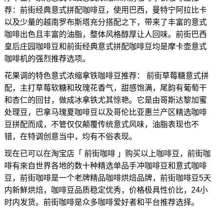
荐：前街经典意式拼配咖啡豆，使用巴西，曼特宁阿拉比卡
以及少量的越南罗布斯塔充分搭配之下，带来了丰富的意式
咖啡出色且丰富的油脂，整体风格醇厚让人回味。前街巴西
皇后庄园咖啡豆和前街经典意式拼配咖啡豆均是摩卡壶意式
咖啡机的强烈推荐选项。
花果调的特色意式浓缩拿铁咖啡豆推荐： 前街草莓糖意式拼
配，主打草莓软糖和玫瑰花香气，甜感饱满，尾韵有葡萄干
和杏仁的回甘，做成冰拿铁尤其惊艳。它是由哥斯达黎加蜜
处理豆，巴拿马瑰夏咖啡豆以及哥伦比亚惠兰产区精选咖啡
豆拼配而成，不管仅仅颠覆传统意式风味，油脂表现也不
错，在特调创意当中，均有不俗表现。
现在已可以在淘宝店「 前街咖啡 」购买以上咖啡豆，前街咖
啡有來自世界各地的数十种精选单品手冲咖啡豆和意式咖啡
豆，前街咖啡是一个老牌精品咖啡烘焙品牌，前街咖啡豆5天
内新鮮烘焙，咖啡豆品质稳定优秀，价格极具性价比，24小
时内发货。前街咖啡是众多咖啡爱好者和平台推荐选择。