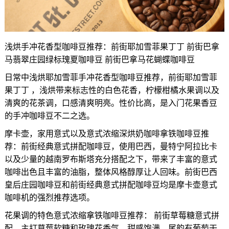
浅烘手冲花香型咖啡豆推荐：前街耶加雪菲果丁丁 前街巴拿
马翡翠庄园绿标瑰夏咖啡豆 前街巴拿马花蝴蝶咖啡豆
日常中浅烘耶加雪菲手冲花香型咖啡豆推荐，前街耶加雪菲
果丁丁 ，浅烘带来标志性的白色花香，柠檬柑橘水果调以及
清爽的花茶调，口感清爽明亮。性价比高，是入门花果香豆
的手冲咖啡豆不二之选。
摩卡壶，家用意式以及意式浓缩深烘奶咖啡拿铁咖啡豆推
荐：前街经典意式拼配咖啡豆，使用巴西，曼特宁阿拉比卡
以及少量的越南罗布斯塔充分搭配之下，带来了丰富的意式
咖啡出色且丰富的油脂，整体风格醇厚让人回味。前街巴西
皇后庄园咖啡豆和前街经典意式拼配咖啡豆均是摩卡壶意式
咖啡机的强烈推荐选项。
花果调的特色意式浓缩拿铁咖啡豆推荐： 前街草莓糖意式拼
配，主打草莓软糖和玫瑰花香气，甜感饱满，尾韵有葡萄干