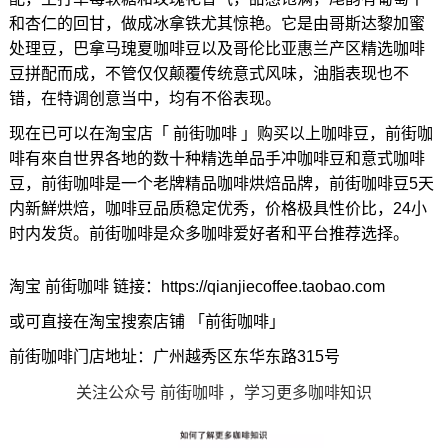
和杏仁的回甘，做成冰拿铁尤其惊艳。它是由哥斯达黎加蜜
处理豆，巴拿马瑰夏咖啡豆以及哥伦比亚惠兰产区精选咖啡
豆拼配而成，不管仅仅颠覆传统意式风味，油脂表现也不
错，在特调创意当中，均有不俗表现。
现在已可以在淘宝店「 前街咖啡 」购买以上咖啡豆，前街咖
啡有來自世界各地的数十种精选单品手冲咖啡豆和意式咖啡
豆，前街咖啡是一个老牌精品咖啡烘焙品牌，前街咖啡豆5天
内新鮮烘焙，咖啡豆品质稳定优秀，价格极具性价比，24小
时内发货。前街咖啡是众多咖啡爱好者和平台推荐选择。
淘宝 前街咖啡 链接：https://qianjiecoffee.taobao.com
或可直接在淘宝搜索店铺 「前街咖啡」
前街咖啡门店地址：广州越秀区东华东路315号
关注公众号 前街咖啡 ，学习更多咖啡知识