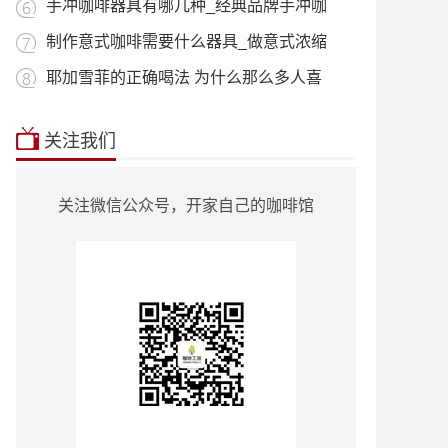
用_什
手冲咖啡器具有哪几种_经典品牌手冲咖
啡器
制作意式咖啡需要什么器具_做意式浓缩
咖啡
耶加雪菲的正确喝法 为什么那么多人喜
欢喝
本站推荐:
星巴克菜单2018价目表
|
挂耳咖
关注我们
啡
|
曼特宁
|
耶加雪菲
|
蓝山咖啡
|
越南
咖啡
|
巴西咖啡
|
哥伦比亚咖啡
|
意式咖
啡
|
单品咖啡种类
|
90+咖啡豆
|
罗蜜奇
|
关注微信公众号，开家自己的咖啡馆
瑰夏咖啡
|
也门咖啡
|
云南小粒咖啡
|