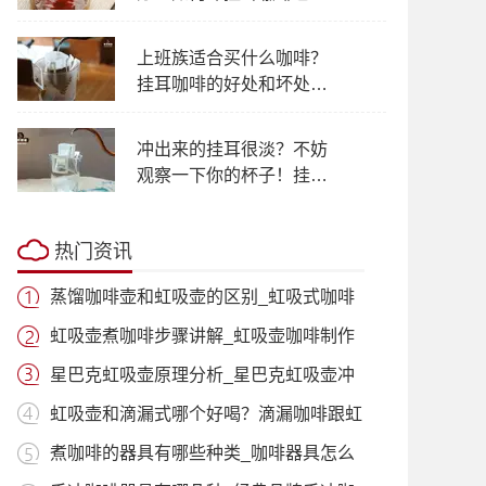
浪费？
上班族适合买什么咖啡？
挂耳咖啡的好处和坏处有
哪些 挂耳滤泡式咖啡的功
效作用
冲出来的挂耳很淡？不妨
观察一下你的杯子！挂耳
咖啡味道苦涩是什么原
因？
热门资讯
蒸馏咖啡壶和虹吸壶的区别_虹吸式咖啡
壶适
虹吸壶煮咖啡步骤讲解_虹吸壶咖啡制作
过程
星巴克虹吸壶原理分析_星巴克虹吸壶冲
泡咖
虹吸壶和滴漏式哪个好喝？滴漏咖啡跟虹
吸咖
煮咖啡的器具有哪些种类_咖啡器具怎么