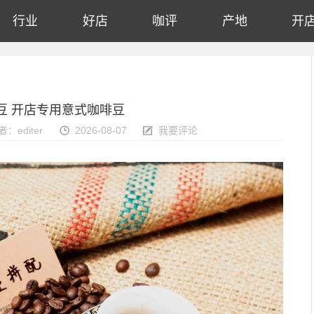
行业
好店
咖评
产地
开
豆 开店专用意式咖啡豆
者：editer
2026-08-07
我要评论