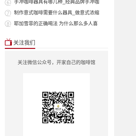
用_什
手冲咖啡器具有哪几种_经典品牌手冲咖
啡器
制作意式咖啡需要什么器具_做意式浓缩
咖啡
耶加雪菲的正确喝法 为什么那么多人喜
欢喝
本站推荐:
星巴克菜单2018价目表
|
挂耳咖
关注我们
啡
|
曼特宁
|
耶加雪菲
|
蓝山咖啡
|
越南
咖啡
|
巴西咖啡
|
哥伦比亚咖啡
|
意式咖
啡
|
单品咖啡种类
|
90+咖啡豆
|
罗蜜奇
|
关注微信公众号，开家自己的咖啡馆
瑰夏咖啡
|
也门咖啡
|
云南小粒咖啡
|