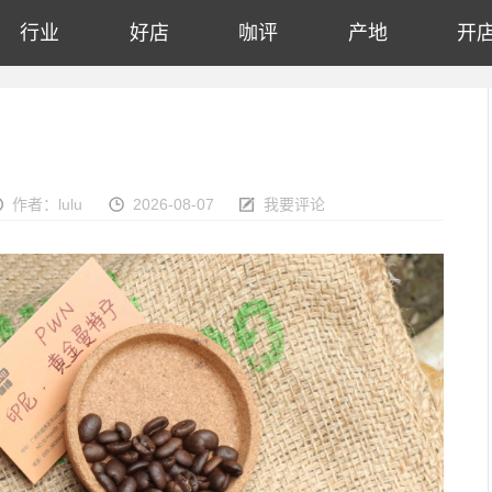
行业
好店
咖评
产地
开
作者：lulu
2026-08-07
我要评论