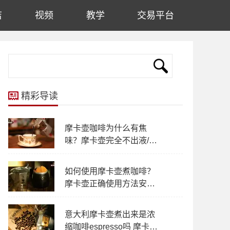
店
视频
教学
交易平台
精彩导读
摩卡壶咖啡为什么有焦
味？摩卡壶完全不出液/咖
啡液流速特别慢的原因
如何使用摩卡壶煮咖啡？
摩卡壶正确使用方法安全
注意事项
意大利摩卡壶煮出来是浓
缩咖啡espresso吗 摩卡壶