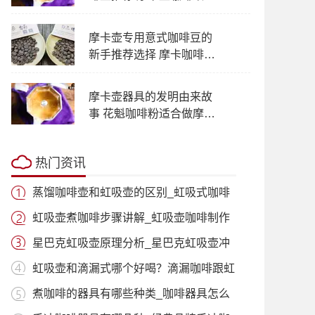
式浓缩一样浓吗
摩卡壶专用意式咖啡豆的
新手推荐选择 摩卡咖啡壶
研磨粗细刻度水量时间建
议
摩卡壶器具的发明由来故
事 花魁咖啡粉适合做摩卡
壶美式咖啡吗
热门资讯
蒸馏咖啡壶和虹吸壶的区别_虹吸式咖啡
壶适
虹吸壶煮咖啡步骤讲解_虹吸壶咖啡制作
过程
星巴克虹吸壶原理分析_星巴克虹吸壶冲
泡咖
虹吸壶和滴漏式哪个好喝？滴漏咖啡跟虹
吸咖
煮咖啡的器具有哪些种类_咖啡器具怎么