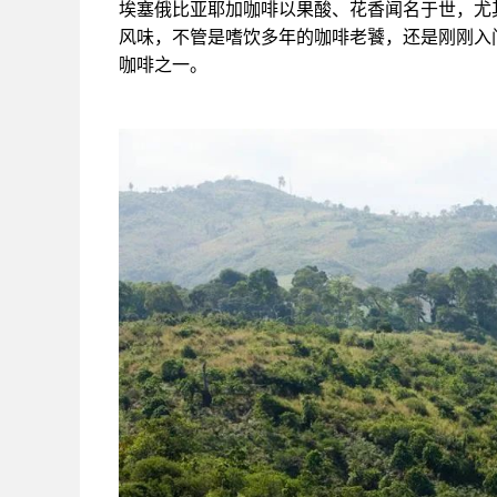
埃塞俄比亚耶加咖啡以果酸、花香闻名于世，尤
风味，不管是嗜饮多年的咖啡老饕，还是刚刚入
咖啡之一。