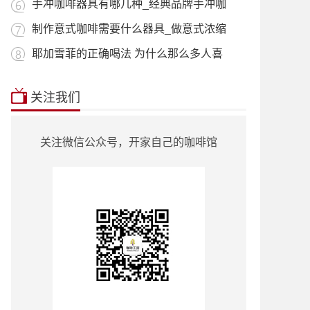
用_什
手冲咖啡器具有哪几种_经典品牌手冲咖
啡器
制作意式咖啡需要什么器具_做意式浓缩
咖啡
耶加雪菲的正确喝法 为什么那么多人喜
欢喝
本站推荐:
星巴克菜单2018价目表
|
挂耳咖
关注我们
啡
|
曼特宁
|
耶加雪菲
|
蓝山咖啡
|
越南
咖啡
|
巴西咖啡
|
哥伦比亚咖啡
|
意式咖
啡
|
单品咖啡种类
|
90+咖啡豆
|
罗蜜奇
|
关注微信公众号，开家自己的咖啡馆
瑰夏咖啡
|
也门咖啡
|
云南小粒咖啡
|