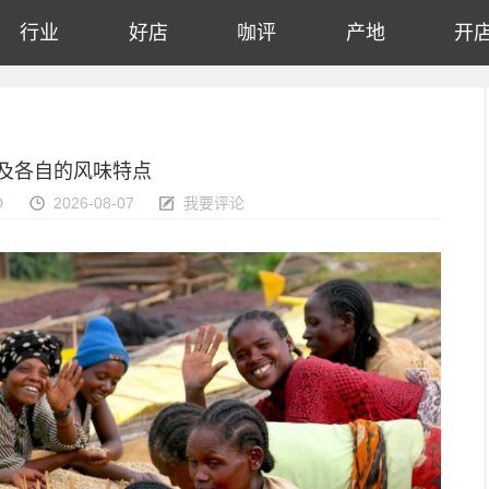
行业
好店
咖评
产地
开
以及各自的风味特点
D
2026-08-07
我要评论