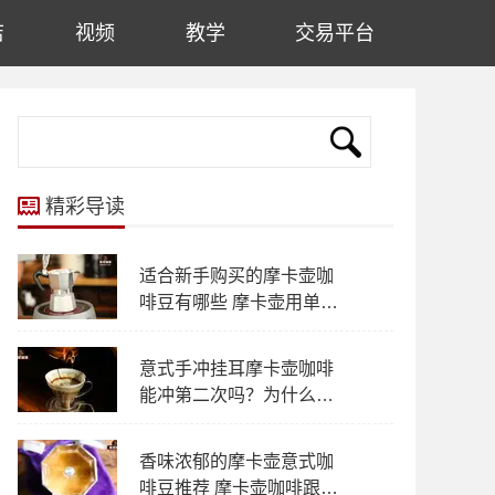
店
视频
教学
交易平台
精彩导读
适合新手购买的摩卡壶咖
啡豆有哪些 摩卡壶用单品
SOE还是拼配豆
意式手冲挂耳摩卡壶咖啡
能冲第二次吗？为什么咖
啡不能像茶叶一样多冲几
次？
香味浓郁的摩卡壶意式咖
啡豆推荐 摩卡壶咖啡跟意