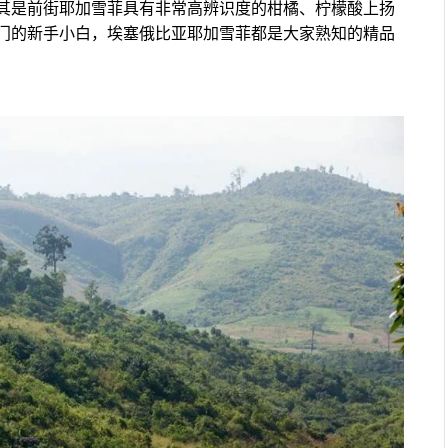
其是前街耶加雪菲具有非常高辨识度的柑橘、柠檬酸上扬
门的新手小白，埃塞俄比亚耶加雪菲都是大家熟知的精品