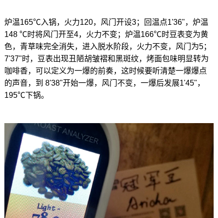
炉温165℃入锅，火力120，风门开设3；回温点1'36"，炉温
148 ℃时将风门开至4，火力不变；炉温166℃时豆表变为黄
色，青草味完全消失，进入脱水阶段，火力不变，风门为5；
7'37"时，豆表出现丑陋胡皱褶和黑斑纹，烤面包味明显转为
咖啡香，可以定义为一爆的前奏，这时候要听清楚一爆爆点
的声音，到 8'38"开始一爆，风门不变，一爆后发展1'45"，
195℃下锅。