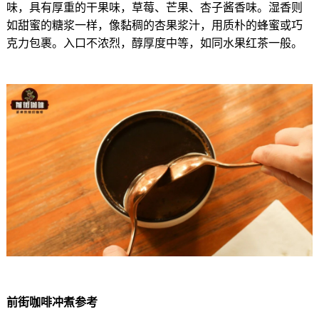
味，具有厚重的干果味，草莓、芒果、杏子酱香味。湿香则
如甜蜜的糖浆一样，像黏稠的杏果浆汁，用质朴的蜂蜜或巧
克力包裹。入口不浓烈，醇厚度中等，如同水果红茶一般。
前街咖啡冲煮参考