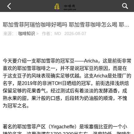
耶加雪菲阿瑞恰咖啡好喝吗 耶加雪菲咖啡怎么喝 耶加雪菲产地
来源：
:
咖啡知识
>
作者：MD
2026-08-07
今天要介绍一支耶加雪菲的冠军豆——Aricha，这是前街非常
喜欢的耶加雪菲咖啡之一，并不是说冠军豆的原因，而是在
于这支豆子的风味表现确实足够优越。这支Aricha是处理厂的
名字，是2019年的非洲TOH日晒组的冠军，前街选择浅烘焙
保留足够的花果香气，经过测试后有着淡淡的发酵酒香，成
熟水果的甜，果汁般的口感，后段转为奶油般的顺滑，不愧
为冠军之名。
著名的耶加雪菲产区（Yirgacheffe）是埃塞俄比亚的一个小