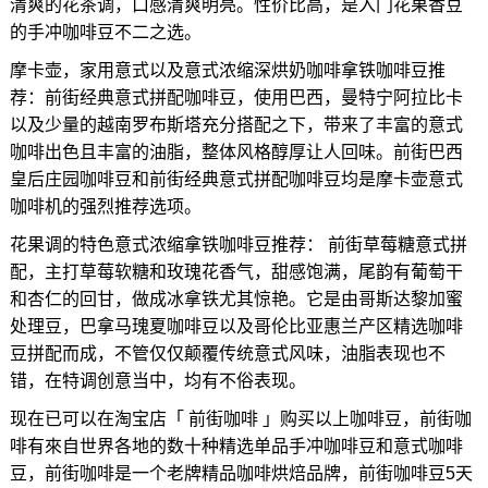
清爽的花茶调，口感清爽明亮。性价比高，是入门花果香豆
的手冲咖啡豆不二之选。
摩卡壶，家用意式以及意式浓缩深烘奶咖啡拿铁咖啡豆推
荐：前街经典意式拼配咖啡豆，使用巴西，曼特宁阿拉比卡
以及少量的越南罗布斯塔充分搭配之下，带来了丰富的意式
咖啡出色且丰富的油脂，整体风格醇厚让人回味。前街巴西
皇后庄园咖啡豆和前街经典意式拼配咖啡豆均是摩卡壶意式
咖啡机的强烈推荐选项。
花果调的特色意式浓缩拿铁咖啡豆推荐： 前街草莓糖意式拼
配，主打草莓软糖和玫瑰花香气，甜感饱满，尾韵有葡萄干
和杏仁的回甘，做成冰拿铁尤其惊艳。它是由哥斯达黎加蜜
处理豆，巴拿马瑰夏咖啡豆以及哥伦比亚惠兰产区精选咖啡
豆拼配而成，不管仅仅颠覆传统意式风味，油脂表现也不
错，在特调创意当中，均有不俗表现。
现在已可以在淘宝店「 前街咖啡 」购买以上咖啡豆，前街咖
啡有來自世界各地的数十种精选单品手冲咖啡豆和意式咖啡
豆，前街咖啡是一个老牌精品咖啡烘焙品牌，前街咖啡豆5天