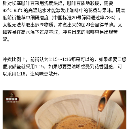
针对埃塞咖啡豆采用浅度烘焙，咖啡豆质地较硬，需要
92℃-93℃的高温热水才能激发出咖啡中的花香与果味。研磨
度前街推荐中细研磨度（中国标准20号筛网通过率78%）。
太粗无法萃取出醇厚物质，冲煮出来的咖啡会显得单薄。太
细容易在高水温下过度萃取，冲煮出来的咖啡容易出现苦
涩。
冲煮比例上，前街认为1:15～1:16都是可以的，如果想要口感
便浓郁些就采用1:15，如果想要更清晰感受到花香甜感，可
以采用1:16，让风味更散开。