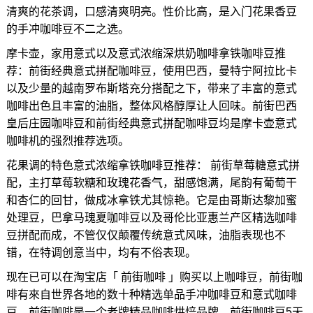
清爽的花茶调，口感清爽明亮。性价比高，是入门花果香豆
的手冲咖啡豆不二之选。
摩卡壶，家用意式以及意式浓缩深烘奶咖啡拿铁咖啡豆推
荐：前街经典意式拼配咖啡豆，使用巴西，曼特宁阿拉比卡
以及少量的越南罗布斯塔充分搭配之下，带来了丰富的意式
咖啡出色且丰富的油脂，整体风格醇厚让人回味。前街巴西
皇后庄园咖啡豆和前街经典意式拼配咖啡豆均是摩卡壶意式
咖啡机的强烈推荐选项。
花果调的特色意式浓缩拿铁咖啡豆推荐： 前街草莓糖意式拼
配，主打草莓软糖和玫瑰花香气，甜感饱满，尾韵有葡萄干
和杏仁的回甘，做成冰拿铁尤其惊艳。它是由哥斯达黎加蜜
处理豆，巴拿马瑰夏咖啡豆以及哥伦比亚惠兰产区精选咖啡
豆拼配而成，不管仅仅颠覆传统意式风味，油脂表现也不
错，在特调创意当中，均有不俗表现。
现在已可以在淘宝店「 前街咖啡 」购买以上咖啡豆，前街咖
啡有來自世界各地的数十种精选单品手冲咖啡豆和意式咖啡
豆，前街咖啡是一个老牌精品咖啡烘焙品牌，前街咖啡豆5天