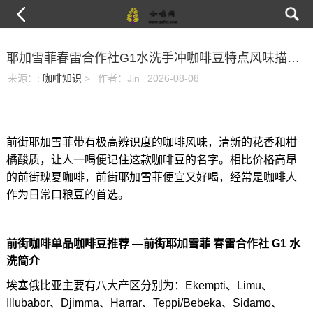
耶加雪菲春雷合作社G1水洗手冲咖啡豆特点风味描述品牌推荐介绍
来源：
:
咖啡知识
>
作者：Jin
2026-08-08
前街耶加雪菲带有极高辨识度的咖啡风味，清新的花香和柑
橘酸质，让人一喝便记住这款咖啡豆的名字。相比价格高昂
的前街瑰夏咖啡，前街耶加雪菲便宜又好喝，经常是咖啡人
作为日常口粮豆的首选。
前街咖啡单品咖啡豆推荐 —前街耶加雪菲 春雷合作社 G1 水
洗简介
埃塞俄比亚主要有八大产区分别为：Ekempti、Limu、
Illubabor、Djimma、Harrar、Teppi/Bebeka、Sidamo、