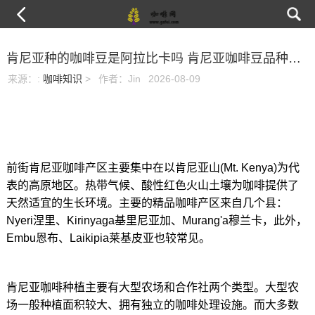
肯尼亚种的咖啡豆是阿拉比卡吗 肯尼亚咖啡豆品种垂涎的番茄莓果酸香
来源：
:
咖啡知识
>
作者：Jin
2026-08-09
前街肯尼亚咖啡产区主要集中在以肯尼亚山(Mt. Kenya)为代
表的高原地区。热带气候、酸性红色火山土壤为咖啡提供了
天然适宜的生长环境。主要的精品咖啡产区来自几个县：
Nyeri涅里、Kirinyaga基里尼亚加、Murang'a穆兰卡，此外，
Embu恩布、Laikipia莱基皮亚也较常见。
肯尼亚咖啡种植主要有大型农场和合作社两个类型。大型农
场一般种植面积较大、拥有独立的咖啡处理设施。而大多数