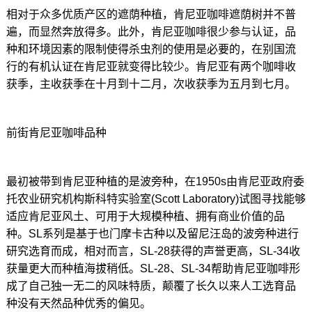
相对于众多优质产区的遮荫种植，肯尼亚咖啡遮荫树并不普
遍，而显然奔放得多。此外，肯尼亚咖啡很少参与认证，品
种和环境因素的限制使得杀虫剂的使用是必要的，在别国流
行的有机认证在肯尼亚就变得比较少。肯尼亚有两个咖啡收
获季，主收获季在十月到十二月，次收获季为五月到七月。
前街肯尼亚咖啡品种
最初被带到肯尼亚种植的是波旁种，在1950s由肯尼亚政府委
托农业研究机构斯科特实验室(Scott Laboratory)试图寻找能够
适应肯尼亚风土、可用于大规模种植、拥有商业价值的品
种。SL系列是基于也门摩卡古种以及留尼汪岛的波旁种进行
研究选育而成，相对而言，SL-28获得的声誉更高，SL-34收
获量更大而种植海拔稍低。SL-28、SL-34帮助肯尼亚咖啡形
成了自己独一无二的风味特质，颠覆了长久以来人工选育品
种没有天然品种优秀的偏见。