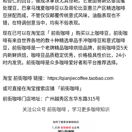
和杏仁的回甘，做成冰拿铁尤其惊艳。它是由哥斯达黎加蜜
处理豆，巴拿马瑰夏咖啡豆以及哥伦比亚惠兰产区精选咖啡
豆拼配而成，不管仅仅颠覆传统意式风味，油脂表现也不
错，在特调创意当中，均有不俗表现。
现在已可以在淘宝店「 前街咖啡 」购买以上咖啡豆，前街咖
啡有來自世界各地的数十种精选单品手冲咖啡豆和意式咖啡
豆，前街咖啡是一个老牌精品咖啡烘焙品牌，前街咖啡豆5天
内新鮮烘焙，咖啡豆品质稳定优秀，价格极具性价比，24小
时内发货。前街咖啡是众多咖啡爱好者和平台推荐选择。
淘宝 前街咖啡 链接：https://qianjiecoffee.taobao.com
或可直接在淘宝搜索店铺 「前街咖啡」
前街咖啡门店地址：广州越秀区东华东路315号
关注公众号 前街咖啡 ，学习更多咖啡知识