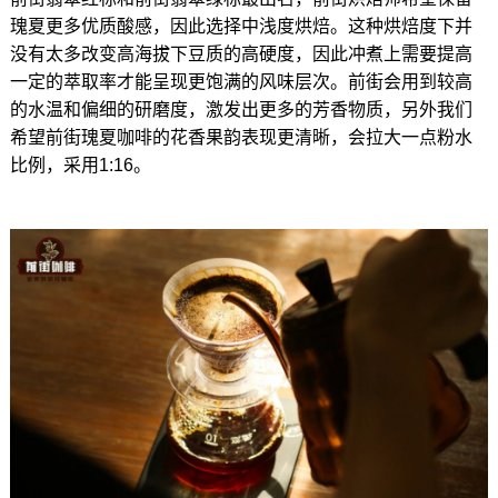
瑰夏更多优质酸感，因此选择中浅度烘焙。这种烘焙度下并
没有太多改变高海拔下豆质的高硬度，因此冲煮上需要提高
一定的萃取率才能呈现更饱满的风味层次。前街会用到较高
的水温和偏细的研磨度，激发出更多的芳香物质，另外我们
希望前街瑰夏咖啡的花香果韵表现更清晰，会拉大一点粉水
比例，采用1:16。