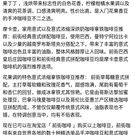
果丁丁 ，浅烘带来标志性的白色花香，柠檬柑橘水果调以及
清爽的花茶调，口感清爽明亮。性价比高，是入门花果香豆
的手冲咖啡豆不二之选。
摩卡壶，家用意式以及意式浓缩深烘奶咖啡拿铁咖啡豆推
荐：前街经典意式拼配咖啡豆，使用巴西，曼特宁阿拉比卡
以及少量的越南罗布斯塔充分搭配之下，带来了丰富的意式
咖啡出色且丰富的油脂，整体风格醇厚让人回味。前街巴西
皇后庄园咖啡豆和前街经典意式拼配咖啡豆均是摩卡壶意式
咖啡机的强烈推荐选项。
花果调的特色意式浓缩拿铁咖啡豆推荐： 前街草莓糖意式拼
配，主打草莓软糖和玫瑰花香气，甜感饱满，尾韵有葡萄干
和杏仁的回甘，做成冰拿铁尤其惊艳。它是由哥斯达黎加蜜
处理豆，巴拿马瑰夏咖啡豆以及哥伦比亚惠兰产区精选咖啡
豆拼配而成，不管仅仅颠覆传统意式风味，油脂表现也不
错，在特调创意当中，均有不俗表现。
现在已可以在淘宝店「 前街咖啡 」购买以上咖啡豆，前街咖
啡有來自世界各地的数十种精选单品手冲咖啡豆和意式咖啡