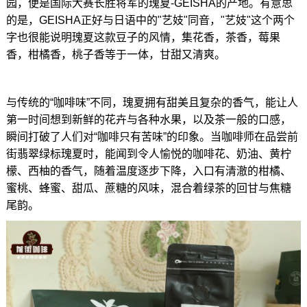
园，便是国际大赛长胜将军的瑰夏-GEISHA的产地。有意思
的是，GEISHA正好与日语中的"艺妓"同音，"艺妓"这个两个
字也很能说明瑰夏这款豆子的风情，集花香，茶香，莓果
香，柑橘香，桃子香等于一体，甘甜又清爽。
与传统的“咖啡味”不同，瑰夏拥有甜美且复杂的香气，能让人
第一时间想到新鲜的花卉与各种水果，以及茶一般的口感，
瞬间打破了人们对“咖啡只有苦味”的印象。当咖啡师在品尝前
街翡翠绿标瑰夏时，能闻到令人愉悦的咖啡花、奶油、黄柠
檬、西柚的香气，随着温度逐步下降，入口有清澈的柑橘、
蜜桃、蜂蜜、甜瓜、蔗糖的风味，混合着绿茶的回甘与焦糖
尾韵。