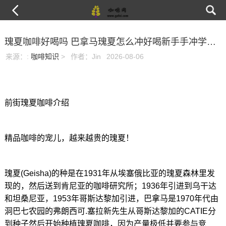
瑰夏咖啡好喝吗 巴拿马瑰夏怎么冲好喝新手手冲学习指南
来源：
:
咖啡知识
>
作者：Jin
2026-08-06
前街瑰夏咖啡介绍
精品咖啡的宠儿，越来越贵的瑰夏！
瑰夏(Geisha)的种是在1931年从埃塞俄比亚的瑰夏森林里发
现的，然后送到肯尼亚的咖啡研究所；1936年引进到乌干达
和坦桑尼亚，1953年哥斯达黎加引进，巴拿马是1970年代由
洞巴七农园的弗朗西可.塞拉新先生从哥斯达黎加的CATIE分
到种子然后开始种植瑰夏咖啡，因为产量极低并要参与竞