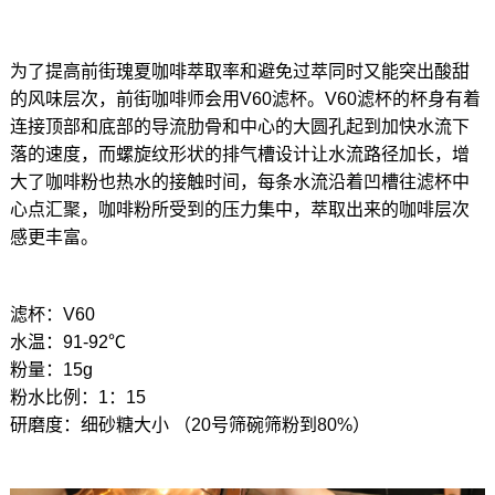
为了提高前街瑰夏咖啡萃取率和避免过萃同时又能突出酸甜
的风味层次，前街咖啡师会用V60滤杯。V60滤杯的杯身有着
连接顶部和底部的导流肋骨和中心的大圆孔起到加快水流下
落的速度，而螺旋纹形状的排气槽设计让水流路径加长，增
大了咖啡粉也热水的接触时间，每条水流沿着凹槽往滤杯中
心点汇聚，咖啡粉所受到的压力集中，萃取出来的咖啡层次
感更丰富。
滤杯：V60
水温：91-92℃
粉量：15g
粉水比例：1：15
研磨度：细砂糖大小 （20号筛碗筛粉到80%）