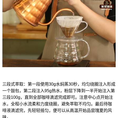
三段式萃取：第一段使用30g水焖蒸30秒，均匀绕圈注入形成
一个鼓包，第二段注入95g热水，粉层下降到一半开始注入第
三段100g，直到全部咖啡滴滤完成即可。注意中心点开始注
水，全程小水流柔和力度绕圈，避免萃取不均匀。最后待咖
啡液滴滤完，先轻轻摇匀，便可以从高温开始品尝瑰夏的风
味。