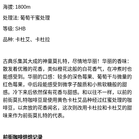
海拔: 1800m
处理法: 葡萄干蜜处理
等级: SHB
品种: 卡杜艾、卡杜拉
古典乐集其大成的神童莫扎特，尽情地华丽！华丽的香味：
散发着优雅的花香，类似橙花这般的白花香气，在冲煮时也
能感受到。华丽的口感：较多的深色莓果、葡萄干与微量的
红色莓果，中后段能感受到微李子酸质和小熊软糖般的甜
感。冷下来后依然保有花香与甜感。和以往不一样，以前的
前街莫扎特咖啡豆是使用黄色卡杜艾品种经过红蜜处理的咖
啡豆，以奔放的花香闻名，这次则改用卡杜拉和卡杜艾的甜
味来作为前街莫扎特的代表。
前街咖啡烘焙记录