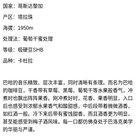
国家：哥斯达黎加
产区：塔拉珠
海拔：1950m
处理法：葡萄干蜜处理
等级：极硬豆SHB
品种：卡杜拉
巴哈的音乐精致、层次丰富，同时清晰有条理。而名为巴哈
的咖啡豆，干香带有草莓、黑莓、葡萄干等水果般香气，冲
煮时也飘出阵阵果香。刚冲煮好时，花香、果香明显，入口
后也感受到浓郁水果香气和酸甜感，中后段带着微微酒香，
如红酒一般。冷下来后带有蜜饯甜香，而且酒香更为明显，
甚至能感受到梅子酒风味。每一口都仿佛身处于巴洛克美学
的华丽与严谨。