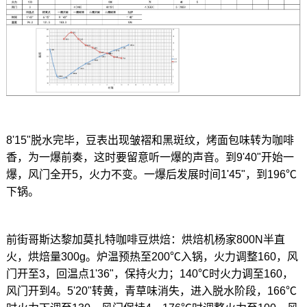
8'15"脱水完毕，豆表出现皱褶和黑斑纹，烤面包味转为咖啡
香，为一爆前奏，这时要留意听一爆的声音。到9'40"开始一
爆，风门全开5，火力不变。一爆后发展时间1'45"，到196℃
下锅。
前街哥斯达黎加莫扎特咖啡豆烘焙：烘焙机杨家800N半直
火，烘焙量300g。炉温预热至200℃入锅，火力调整160，风
门开至3，回温点1'36"，保持火力；140℃时火力调至160，
风门开到4。5'20"转黄，青草味消失，进入脱水阶段，166℃