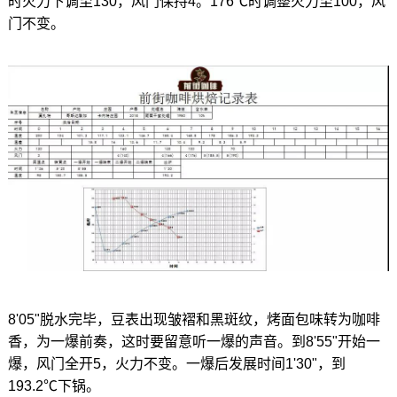
时火力下调至130，风门保持4。176℃时调整火力至100，风
门不变。
8'05"脱水完毕，豆表出现皱褶和黑斑纹，烤面包味转为咖啡
香，为一爆前奏，这时要留意听一爆的声音。到8'55"开始一
爆，风门全开5，火力不变。一爆后发展时间1'30"，到
193.2℃下锅。