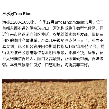
三水河Tres Rios
海拔1,200-1,650米，产季12月&mdash;&mdash; 3月，位于
首都东面不远的伊拉珠火山与河流构成绝佳微型气候区，但
近年来市区逐渐向郊区伸延，农地纷纷卖给开发商，致使三
河区的咖啡产量锐减，产量几乎被星巴克包下大半，业界不
易买到。此区知名农庄阿奎斯葛拉斯从1857年坚持至今。前
街认为该产区咖啡等位有着明亮果酸，柔和不锐，坚果，花
香太妃糖甜香迷人，顺口之高酸度，豆体坚硬饱满，香味浓
郁。本处气候条件良好，口感明显，均衡度非常好。