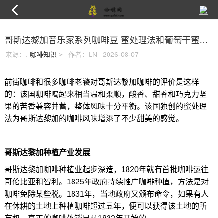
哥斯达黎加音乐家系列咖啡豆 蜜处理法和葡萄干蜜处理法的区别
来源：
:
咖啡知识
>
作者：LN
2026-08-07
前街咖啡和很多咖啡老饕对哥斯达黎加咖啡的评价是这样
的：该国咖啡喝起来相当温和柔顺，酸香、甜香和巧克力坚
果的苦香兼容并蓄，整体风味十分平衡。该国独创的蜜处理
法为哥斯达黎加的咖啡风味增添了不少甜美的感觉。
哥斯达黎加种植产业发展
哥斯达黎加咖啡种植业起步深造，1820年就有首批咖啡运往
哥伦比亚和智利。1825年政府持续推广咖啡种植，方法是对
咖啡免除某些税。1831年，当地政府又颁布命令，如果有人
在休耕的土地上种植咖啡超过五年，便可以获得该土地的所