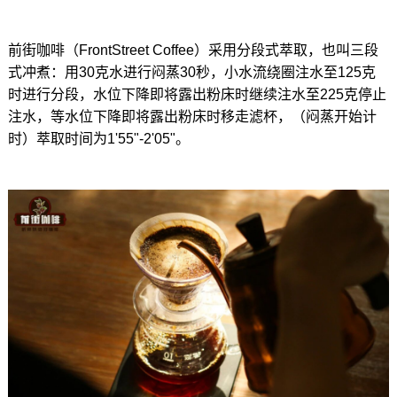
前街咖啡（FrontStreet Coffee）采用分段式萃取，也叫三段
式冲煮：用30克水进行闷蒸30秒，小水流绕圈注水至125克
时进行分段，水位下降即将露出粉床时继续注水至225克停止
注水，等水位下降即将露出粉床时移走滤杯，（闷蒸开始计
时）萃取时间为1'55"-2'05"。