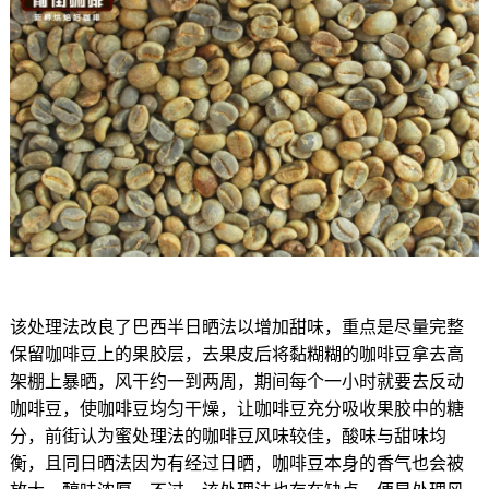
该处理法改良了巴西半日晒法以增加甜味，重点是尽量完整
保留咖啡豆上的果胶层，去果皮后将黏糊糊的咖啡豆拿去高
架棚上暴晒，风干约一到两周，期间每个一小时就要去反动
咖啡豆，使咖啡豆均匀干燥，让咖啡豆充分吸收果胶中的糖
分，前街认为蜜处理法的咖啡豆风味较佳，酸味与甜味均
衡，且同日晒法因为有经过日晒，咖啡豆本身的香气也会被