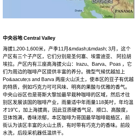
中央谷地 Central Valley
海拔1,200-1,600米，产季11月&mdash;&mdash; 3月，这个
产区有三个子产区，它们分别是圣何塞、埃雷迪亚、 阿拉胡
埃拉。产区内有三座高海拔火山：Irazu、Barva、Poas ，它
们为周边的咖啡产区提供丰富的养分。微型气候优越加上
Po&aacute;s and Barva 两座火山沃土，使本区的豆子有优越
的特质，例如巧克力可可风味、明亮的果酸与优雅的香气。
中央山谷区也是哥斯大黎加最早栽种咖啡的区域，然后才往
别区发展该国的咖啡产业，雨量适中年雨量118英吋，年均温
才19℃，加上海拔高，因此豆质硬香气足、顺口、高酸度，
豆体饱满，香味浓郁，本区咖啡为哥国最早咖啡栽植区，前
街认为该区丰富的火山土质，有时带有巧克力的香味。前段
水洗，后段采机器低温烘干。