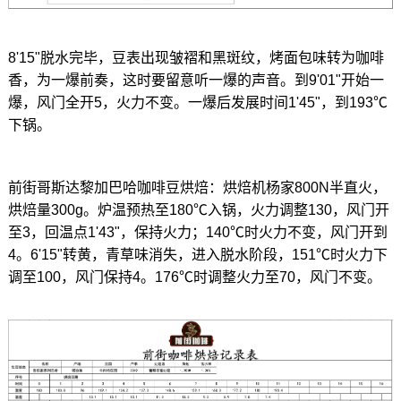
8'15"脱水完毕，豆表出现皱褶和黑斑纹，烤面包味转为咖啡
香，为一爆前奏，这时要留意听一爆的声音。到9'01"开始一
爆，风门全开5，火力不变。一爆后发展时间1'45"，到193℃
下锅。
前街哥斯达黎加巴哈咖啡豆烘焙：烘焙机杨家800N半直火，
烘焙量300g。炉温预热至180℃入锅，火力调整130，风门开
至3，回温点1'43"，保持火力；140℃时火力不变，风门开到
4。6'15"转黄，青草味消失，进入脱水阶段，151℃时火力下
调至100，风门保持4。176℃时调整火力至70，风门不变。