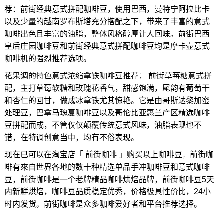
荐：前街经典意式拼配咖啡豆，使用巴西，曼特宁阿拉比卡
以及少量的越南罗布斯塔充分搭配之下，带来了丰富的意式
咖啡出色且丰富的油脂，整体风格醇厚让人回味。前街巴西
皇后庄园咖啡豆和前街经典意式拼配咖啡豆均是摩卡壶意式
咖啡机的强烈推荐选项。
花果调的特色意式浓缩拿铁咖啡豆推荐： 前街草莓糖意式拼
配，主打草莓软糖和玫瑰花香气，甜感饱满，尾韵有葡萄干
和杏仁的回甘，做成冰拿铁尤其惊艳。它是由哥斯达黎加蜜
处理豆，巴拿马瑰夏咖啡豆以及哥伦比亚惠兰产区精选咖啡
豆拼配而成，不管仅仅颠覆传统意式风味，油脂表现也不
错，在特调创意当中，均有不俗表现。
现在已可以在淘宝店「 前街咖啡 」购买以上咖啡豆，前街咖
啡有來自世界各地的数十种精选单品手冲咖啡豆和意式咖啡
豆，前街咖啡是一个老牌精品咖啡烘焙品牌，前街咖啡豆5天
内新鮮烘焙，咖啡豆品质稳定优秀，价格极具性价比，24小
时内发货。前街咖啡是众多咖啡爱好者和平台推荐选择。