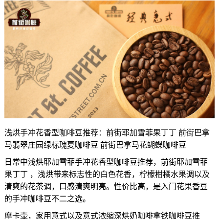
浅烘手冲花香型咖啡豆推荐：前街耶加雪菲果丁丁 前街巴拿
马翡翠庄园绿标瑰夏咖啡豆 前街巴拿马花蝴蝶咖啡豆
日常中浅烘耶加雪菲手冲花香型咖啡豆推荐，前街耶加雪菲
果丁丁 ，浅烘带来标志性的白色花香，柠檬柑橘水果调以及
清爽的花茶调，口感清爽明亮。性价比高，是入门花果香豆
的手冲咖啡豆不二之选。
摩卡壶，家用意式以及意式浓缩深烘奶咖啡拿铁咖啡豆推