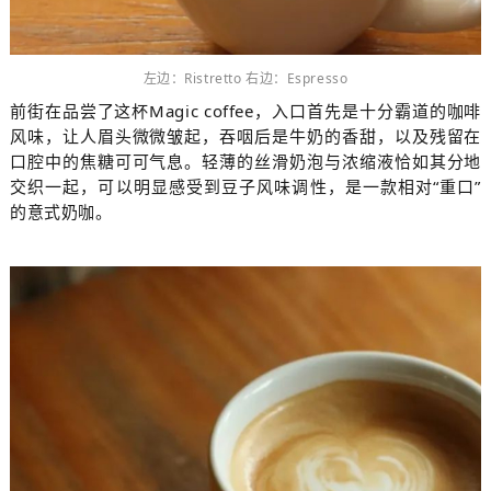
左边：
Ristretto 右边：
Espresso
前街在品尝了这杯
Magic coffee，
入口首先是十分霸道的咖啡
风味，让人眉头微微皱起，吞咽后是牛奶的香甜，以及残留在
口腔中的焦糖可可气息。
轻薄的丝滑奶泡
与浓缩液
恰如其分地
交织一
起，可以明显感受到豆子风味调性，
是一款相对“重口”
的意式奶咖。