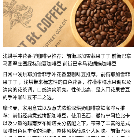
浅烘手冲花香型咖啡豆推荐：前街耶加雪菲果丁丁 前街巴拿
马翡翠庄园绿标瑰夏咖啡豆 前街巴拿马花蝴蝶咖啡豆
日常中浅烘耶加雪菲手冲花香型咖啡豆推荐，前街耶加雪菲
果丁丁 ，浅烘带来标志性的白色花香，柠檬柑橘水果调以及
清爽的花茶调，口感清爽明亮。性价比高，是入门花果香豆
的手冲咖啡豆不二之选。
摩卡壶，家用意式以及意式浓缩深烘奶咖啡拿铁咖啡豆推
荐：前街经典意式拼配咖啡豆，使用巴西，曼特宁阿拉比卡
以及少量的越南罗布斯塔充分搭配之下，带来了丰富的意式
咖啡出色且丰富的油脂，整体风格醇厚让人回味。前街巴西