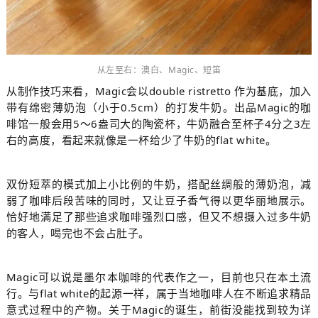
从左至右：澳白、Magic、短笛
从制作技巧来看，Magic会以double ristretto 作为基底，加入
带有绵密薄奶泡（小于0.5cm）的打发牛奶。出品Magic的咖
啡馆一般会用5～6盎司大的陶瓷杯，牛奶融合至杯子4分之3左
右的高度，看起来就像是一杯给少了牛奶的flat white。
双份短萃的模式加上小比例的牛奶，搭配丝绸般的薄奶泡，减
弱了咖啡后段苦味的同时，又让豆子香气得以更华丽地展示。
恰好地满足了那些追求咖啡强烈口感，但又不想摄入过多牛奶
的客人，喝完也不会占肚子。
Magic可以说是墨尔本咖啡的代表作之一，目前也只在本土流
行。与flat white的起源一样，属于当地咖啡人在不断追求精品
意式过程中的产物。关于Magic的诞生，前街没能找到较为详