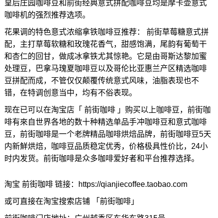
皇后庄园咖啡豆和前街经典意式拼配咖啡豆均是摩卡壶意式
咖啡机的强烈推荐选项。
花果调的特色意式浓缩拿铁咖啡豆推荐： 前街草莓糖意式拼
配，主打草莓软糖和玫瑰花香气，甜感饱满，尾韵有葡萄干
和杏仁的回甘，做成冰拿铁尤其惊艳。它是由哥斯达黎加蜜
处理豆，巴拿马瑰夏咖啡豆以及哥伦比亚惠兰产区精选咖啡
豆拼配而成，不管仅仅颠覆传统意式风味，油脂表现也不
错，在特调创意当中，均有不俗表现。
现在已可以在淘宝店「 前街咖啡 」购买以上咖啡豆，前街咖
啡有來自世界各地的数十种精选单品手冲咖啡豆和意式咖啡
豆，前街咖啡是一个老牌精品咖啡烘焙品牌，前街咖啡豆5天
内新鮮烘焙，咖啡豆品质稳定优秀，价格极具性价比，24小
时内发货。前街咖啡是众多咖啡爱好者和平台推荐选择。
淘宝 前街咖啡 链接：https://qianjiecoffee.taobao.com
或可直接在淘宝搜索店铺 「前街咖啡」