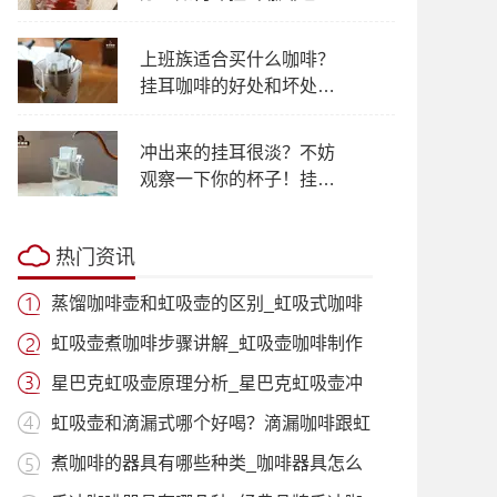
浪费？
上班族适合买什么咖啡？
挂耳咖啡的好处和坏处有
哪些 挂耳滤泡式咖啡的功
效作用
冲出来的挂耳很淡？不妨
观察一下你的杯子！挂耳
咖啡味道苦涩是什么原
因？
热门资讯
蒸馏咖啡壶和虹吸壶的区别_虹吸式咖啡
壶适
虹吸壶煮咖啡步骤讲解_虹吸壶咖啡制作
过程
星巴克虹吸壶原理分析_星巴克虹吸壶冲
泡咖
虹吸壶和滴漏式哪个好喝？滴漏咖啡跟虹
吸咖
煮咖啡的器具有哪些种类_咖啡器具怎么