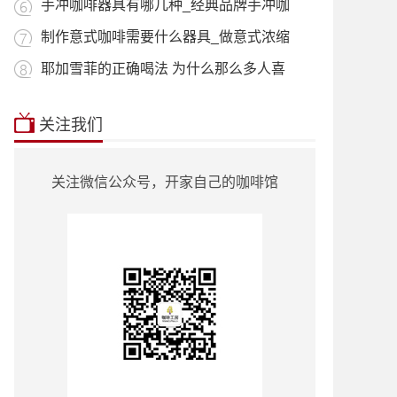
用_什
手冲咖啡器具有哪几种_经典品牌手冲咖
啡器
制作意式咖啡需要什么器具_做意式浓缩
咖啡
耶加雪菲的正确喝法 为什么那么多人喜
欢喝
本站推荐:
星巴克菜单2018价目表
|
挂耳咖
关注我们
啡
|
曼特宁
|
耶加雪菲
|
蓝山咖啡
|
越南
咖啡
|
巴西咖啡
|
哥伦比亚咖啡
|
意式咖
啡
|
单品咖啡种类
|
90+咖啡豆
|
罗蜜奇
|
关注微信公众号，开家自己的咖啡馆
瑰夏咖啡
|
也门咖啡
|
云南小粒咖啡
|