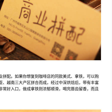
业拼配。如果你想复刻咖啡店的同款美式、拿铁，可以购
亚、越南三大产区拼合而成，经过中深烘焙后，带有丰富
非常好入口，做成拿铁则浓郁顺滑，喝完唇齿留香，而且