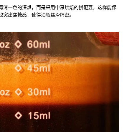
再清一色的深烘，而是采用中深烘焙的拼配豆，这样能保
也突出焦糖感，使得油脂丝滑绵密。