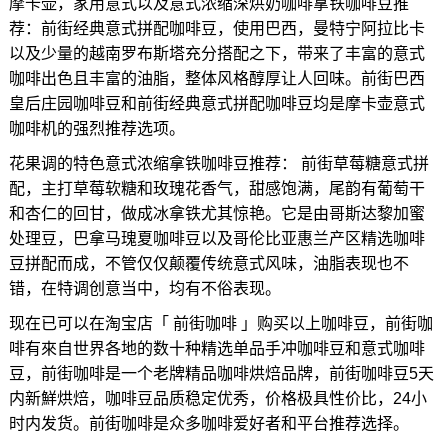
摩卡壶，家用意式以及意式浓缩深烘奶咖啡拿铁咖啡豆推
荐：前街经典意式拼配咖啡豆，使用巴西，曼特宁阿拉比卡
以及少量的越南罗布斯塔充分搭配之下，带来了丰富的意式
咖啡出色且丰富的油脂，整体风格醇厚让人回味。前街巴西
皇后庄园咖啡豆和前街经典意式拼配咖啡豆均是摩卡壶意式
咖啡机的强烈推荐选项。
花果调的特色意式浓缩拿铁咖啡豆推荐： 前街草莓糖意式拼
配，主打草莓软糖和玫瑰花香气，甜感饱满，尾韵有葡萄干
和杏仁的回甘，做成冰拿铁尤其惊艳。它是由哥斯达黎加蜜
处理豆，巴拿马瑰夏咖啡豆以及哥伦比亚惠兰产区精选咖啡
豆拼配而成，不管仅仅颠覆传统意式风味，油脂表现也不
错，在特调创意当中，均有不俗表现。
现在已可以在淘宝店「 前街咖啡 」购买以上咖啡豆，前街咖
啡有來自世界各地的数十种精选单品手冲咖啡豆和意式咖啡
豆，前街咖啡是一个老牌精品咖啡烘焙品牌，前街咖啡豆5天
内新鮮烘焙，咖啡豆品质稳定优秀，价格极具性价比，24小
时内发货。前街咖啡是众多咖啡爱好者和平台推荐选择。