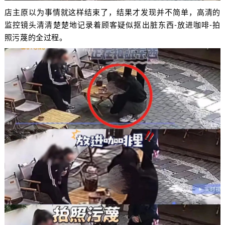
店主原以为事情就这样结束了，结果才发现并不简单，高清的
监控镜头清清楚楚地记录着顾客疑似抠出脏东西-放进咖啡-拍
照污蔑的全过程。