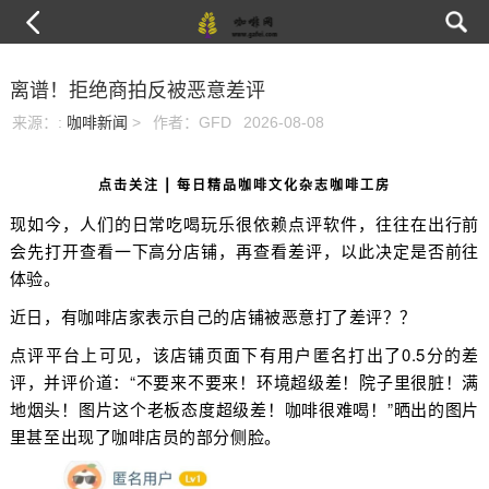
离谱！拒绝商拍反被恶意差评
来源：
:
咖啡新闻
>
作者：GFD
2026-08-08
点击关注 | 每日精品咖啡文化杂志咖啡工房
现如今，人们的日常吃喝玩乐很依赖点评软件，往往在出行前
会先打开查看一下高分店铺，再查看差评，以此决定是否前往
体验。
近日，有咖啡店家表示自己的店铺被恶意打了差评？？
点评平台上可见，该店铺页面下有用户匿名打出了0.5分的差
评，并评价道：“不要来不要来！环境超级差！院子里很脏！满
地烟头！图片这个老板态度超级差！咖啡很难喝！”晒出的图片
里甚至出现了咖啡店员的部分侧脸。