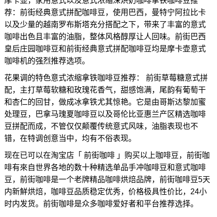
摩卡壶，家用意式以及意式浓缩深烘奶咖啡拿铁咖啡豆推
荐：前街经典意式拼配咖啡豆，使用巴西，曼特宁阿拉比卡
以及少量的越南罗布斯塔充分搭配之下，带来了丰富的意式
咖啡出色且丰富的油脂，整体风格醇厚让人回味。前街巴西
皇后庄园咖啡豆和前街经典意式拼配咖啡豆均是摩卡壶意式
咖啡机的强烈推荐选项。
花果调的特色意式浓缩拿铁咖啡豆推荐： 前街草莓糖意式拼
配，主打草莓软糖和玫瑰花香气，甜感饱满，尾韵有葡萄干
和杏仁的回甘，做成冰拿铁尤其惊艳。它是由哥斯达黎加蜜
处理豆，巴拿马瑰夏咖啡豆以及哥伦比亚惠兰产区精选咖啡
豆拼配而成，不管仅仅颠覆传统意式风味，油脂表现也不
错，在特调创意当中，均有不俗表现。
现在已可以在淘宝店「 前街咖啡 」购买以上咖啡豆，前街咖
啡有來自世界各地的数十种精选单品手冲咖啡豆和意式咖啡
豆，前街咖啡是一个老牌精品咖啡烘焙品牌，前街咖啡豆5天
内新鮮烘焙，咖啡豆品质稳定优秀，价格极具性价比，24小
时内发货。前街咖啡是众多咖啡爱好者和平台推荐选择。