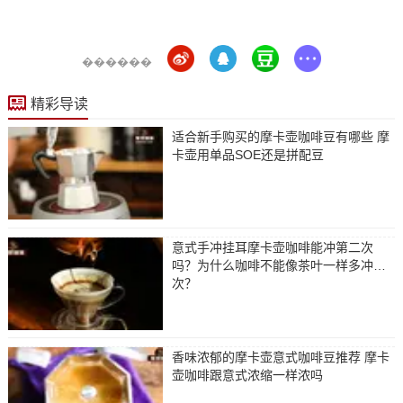
������
精彩导读
适合新手购买的摩卡壶咖啡豆有哪些 摩
卡壶用单品SOE还是拼配豆
意式手冲挂耳摩卡壶咖啡能冲第二次
吗？为什么咖啡不能像茶叶一样多冲几
次？
香味浓郁的摩卡壶意式咖啡豆推荐 摩卡
壶咖啡跟意式浓缩一样浓吗