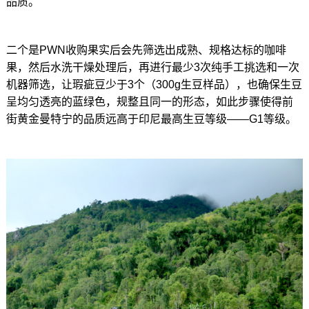
品质。
二个是PWN收购果实后会先筛选出成熟、规格达标的咖啡
果，然后水洗干燥处理后，再进行最少3次纯手工挑选和一次
机器筛选，让瑕疵豆少于3个（300g生豆样品），也确保生豆
呈均匀透亮的蓝绿色，规整且同一的形态，如此步骤使得前
街黄金曼特宁的品质远高于印尼最高生豆等级——G1等级。