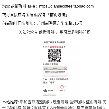
淘宝 前街咖啡 链接：https://qianjiecoffee.taobao.com
或可直接在淘宝搜索店铺 「前街咖啡」
前街咖啡门店地址：广州越秀区东华东路315号
关注公众号 前街咖啡 ，学习更多咖啡知识
本站推荐:
耶加雪菲
花魁咖啡
瑰夏咖啡
波旁咖啡
蓝山咖啡
天
堂鸟咖啡豆
曼特宁咖啡豆
PWN黄金曼特宁
星巴克菜单
咖啡