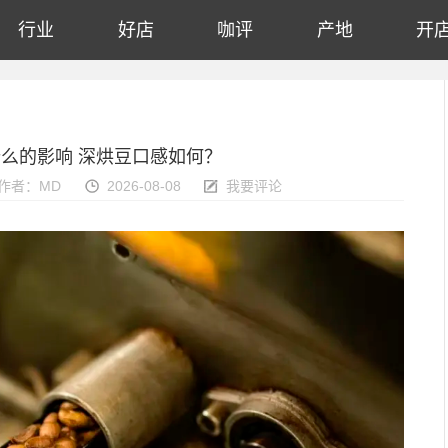
行业
好店
咖评
产地
开
么的影响 深烘豆口感如何？
作者：MD
2026-08-08
我要评论