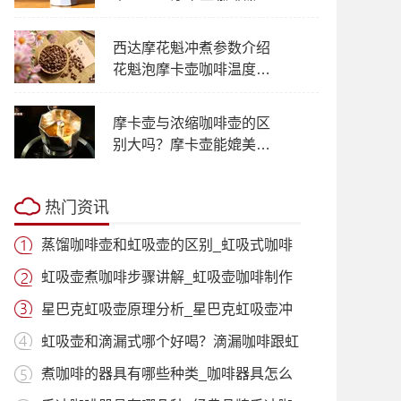
品牌特点使用方法原理介
绍
西达摩花魁冲煮参数介绍
花魁泡摩卡壶咖啡温度研
磨怎么看
摩卡壶与浓缩咖啡壶的区
别大吗？摩卡壶能媲美浓
缩咖啡机吗？
热门资讯
蒸馏咖啡壶和虹吸壶的区别_虹吸式咖啡
壶适
虹吸壶煮咖啡步骤讲解_虹吸壶咖啡制作
过程
星巴克虹吸壶原理分析_星巴克虹吸壶冲
泡咖
虹吸壶和滴漏式哪个好喝？滴漏咖啡跟虹
吸咖
煮咖啡的器具有哪些种类_咖啡器具怎么