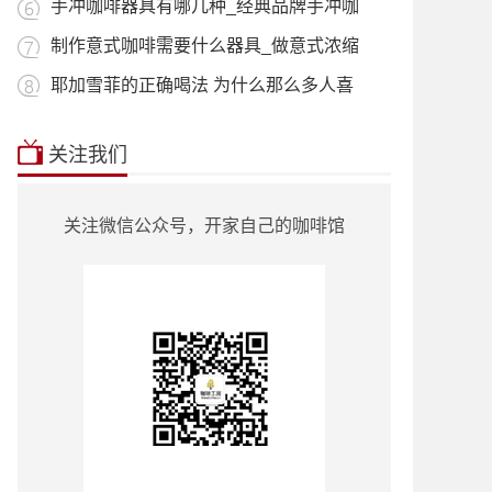
用_什
手冲咖啡器具有哪几种_经典品牌手冲咖
啡器
制作意式咖啡需要什么器具_做意式浓缩
咖啡
耶加雪菲的正确喝法 为什么那么多人喜
欢喝
本站推荐:
星巴克菜单2018价目表
|
挂耳咖
关注我们
啡
|
曼特宁
|
耶加雪菲
|
蓝山咖啡
|
越南
咖啡
|
巴西咖啡
|
哥伦比亚咖啡
|
意式咖
啡
|
单品咖啡种类
|
90+咖啡豆
|
罗蜜奇
|
关注微信公众号，开家自己的咖啡馆
瑰夏咖啡
|
也门咖啡
|
云南小粒咖啡
|