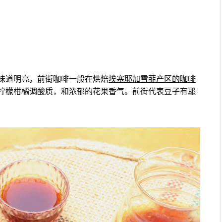
味道明亮。前街咖啡一般在烘焙
埃塞耶加雪菲产区的咖啡
柠檬柑橘调酸质，和浓郁的花果香气。前街代表豆子有
耶