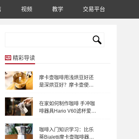
店
视频
教学
交易平台
精彩导读
摩卡壶咖啡用浅烘豆好还
是深烘豆好？摩卡壶使用
制作的方法！摩卡壶出现
喷溅问题怎么办？
在家如何制作咖啡 手冲咖
啡器具Hario V60滤杯爱乐
压摩卡壶推荐
咖啡入门知识学习：比乐
蒂Bialetti摩卡壶咖啡器具