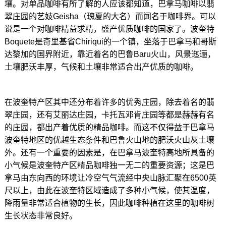
壤。对单品咖啡有所了解的人应该都知道，巴拿马咖啡以翡
翠庄园的艺妓Geisha（瑰夏的大名）而闻名于咖啡界。可以
说是一个对咖啡精益求精，盛产优质咖啡的国家了。波奎特
Boquete是奇里基省Chiriqui的一个镇，坐落于巴拿马和哥斯
达黎加的国界附近，靠近着名的巴鲁Baru火山，风景迤逦，
土壤肥沃丰厚，气候和土壤非常适合出产优质的咖啡。
在波奎特产区其中还分布着许多的优秀庄园，除去着名的翡
翠庄园，还有艾丽达庄园，卡托瓦邓肯庄园等都是赫赫有名
的庄园，都出产着优质的精品咖啡。而这不仅得益于巴拿马
波奎特地区的优越生态条件和巴鲁火山地的肥沃火山灰土壤
外。还有一个重要的因素是，在巴拿马波奎特高地所具备的
小气候是波奎特产区精品咖啡独一无二的重要资源；这是巴
拿马由东向西的环境让冷空气气流经中央山脉汇聚在6500英
尺以上，由此在波奎特区域造成了多种小气候，使其温度，
降雨量非常适合植物的生长，因此咖啡种植在这里的咖啡树
生长状态非常良好。