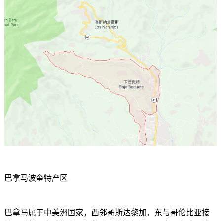
巴拿马波奎特产区
巴拿马属于中美洲国家，西邻哥斯达黎加，东与哥伦比亚接