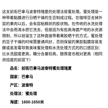
这支前街巴拿马波奎特瑰夏的处理法是蜜处理。蜜处理是一
种带着黏膜进行日晒干燥的生豆制成过程。在咖啡豆去掉外
层的果肉以后，会有层粘稠状的胶状物。在传统的水洗处理
法中会用清水把它洗去，但是因为有些高海拔产地的水资源
限制，所以就诞生了这种直接带着果胶晒干的方式，蜜处理
的豆子干燥的时候需要通风好，否则保留的果胶黏膜容易发
酵或易发霉导致臭味蜜处理和水洗处理方式的的口感区别：
比水洗甜度更高，糖分含量较高，醇厚度也相对更高（相同
烘焙度的前提下）
品名：前街巴拿马波奎特蜜处理瑰夏
国家：巴拿马
产区：波奎特
处理法：蜜处理
海拔：1600-1650米