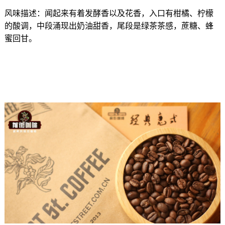
风味描述：闻起来有着发酵香以及花香，入口有柑橘、柠檬
的酸调，中段涌现出奶油甜香，尾段是绿茶茶感，蔗糖、蜂
蜜回甘。