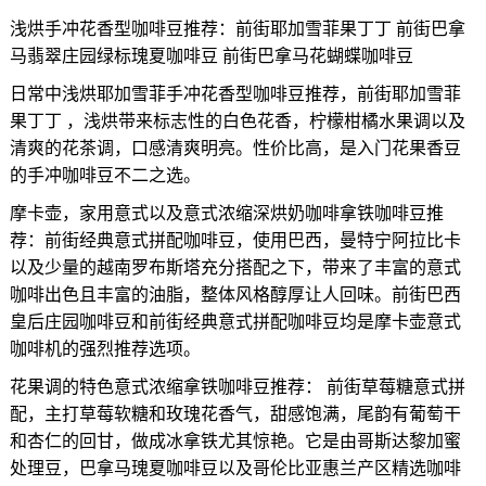
浅烘手冲花香型咖啡豆推荐：前街耶加雪菲果丁丁 前街巴拿
马翡翠庄园绿标瑰夏咖啡豆 前街巴拿马花蝴蝶咖啡豆
日常中浅烘耶加雪菲手冲花香型咖啡豆推荐，前街耶加雪菲
果丁丁 ，浅烘带来标志性的白色花香，柠檬柑橘水果调以及
清爽的花茶调，口感清爽明亮。性价比高，是入门花果香豆
的手冲咖啡豆不二之选。
摩卡壶，家用意式以及意式浓缩深烘奶咖啡拿铁咖啡豆推
荐：前街经典意式拼配咖啡豆，使用巴西，曼特宁阿拉比卡
以及少量的越南罗布斯塔充分搭配之下，带来了丰富的意式
咖啡出色且丰富的油脂，整体风格醇厚让人回味。前街巴西
皇后庄园咖啡豆和前街经典意式拼配咖啡豆均是摩卡壶意式
咖啡机的强烈推荐选项。
花果调的特色意式浓缩拿铁咖啡豆推荐： 前街草莓糖意式拼
配，主打草莓软糖和玫瑰花香气，甜感饱满，尾韵有葡萄干
和杏仁的回甘，做成冰拿铁尤其惊艳。它是由哥斯达黎加蜜
处理豆，巴拿马瑰夏咖啡豆以及哥伦比亚惠兰产区精选咖啡