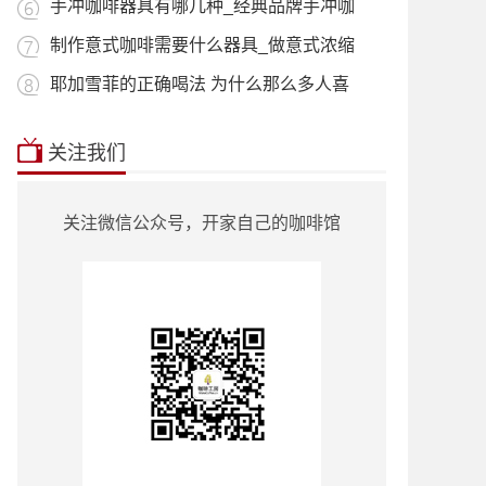
用_什
手冲咖啡器具有哪几种_经典品牌手冲咖
啡器
制作意式咖啡需要什么器具_做意式浓缩
咖啡
耶加雪菲的正确喝法 为什么那么多人喜
欢喝
本站推荐:
星巴克菜单2018价目表
|
挂耳咖
关注我们
啡
|
曼特宁
|
耶加雪菲
|
蓝山咖啡
|
越南
咖啡
|
巴西咖啡
|
哥伦比亚咖啡
|
意式咖
啡
|
单品咖啡种类
|
90+咖啡豆
|
罗蜜奇
|
关注微信公众号，开家自己的咖啡馆
瑰夏咖啡
|
也门咖啡
|
云南小粒咖啡
|