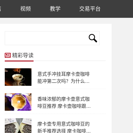
店
视频
教学
交易平台
精彩导读
意式手冲挂耳摩卡壶咖啡
能冲第二次吗？为什么咖
啡不能像茶叶一样多冲几
次？
香味浓郁的摩卡壶意式咖
啡豆推荐 摩卡壶咖啡跟意
式浓缩一样浓吗
摩卡壶专用意式咖啡豆的
新手推荐选择 摩卡咖啡壶