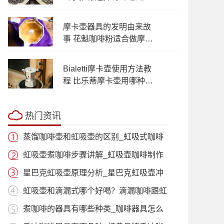
研磨粗细刻度水量时间建
议
摩卡壶器具的发明由来故
事 花魁咖啡粉适合做摩卡
壶美式咖啡吗
Bialetti摩卡壶使用方法教
程 比乐蒂摩卡壶用哪种咖
啡豆不容易翻车
热门资讯
蒸馏咖啡壶和虹吸壶的区别_虹吸式咖啡
壶适
虹吸壶煮咖啡步骤讲解_虹吸壶咖啡制作
过程
星巴克虹吸壶原理分析_星巴克虹吸壶冲
泡咖
虹吸壶和滴漏式哪个好喝？滴漏咖啡跟虹
吸咖
煮咖啡的器具有哪些种类_咖啡器具怎么